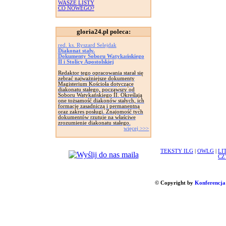
WASZE LISTY
CO NOWEGO?
gloria24.pl poleca:
red. ks. Ryszard Selejdak
Diakonat stały.
Dokumenty Soboru Watykańskiego
II i Stolicy Apostolskiej
Redaktor tego opracowania starał się
zebrać najważniejsze dokumenty
Magisterium Kościoła dotyczące
diakonatu stałego, począwszy od
Soboru Watykańskiego II. Określają
one tożsamość diakonów stałych, ich
formację zasadniczą i permanentną
oraz zakres posługi. Znajomość tych
dokumentów rzutuje na właściwe
zrozumienie diakonatu stałego.
więcej >>>
TEKSTY ILG
|
OWLG
|
LI
CZ
© Copyright by
Konferencja 