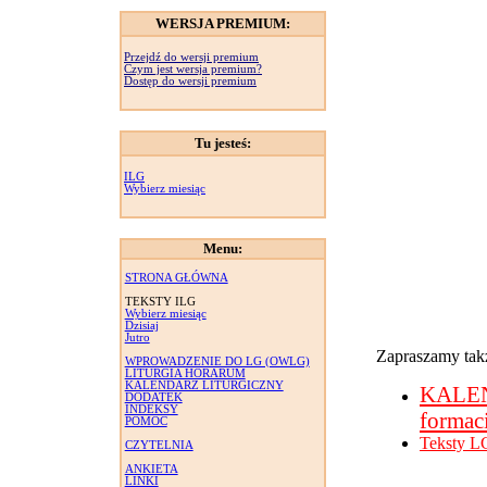
WERSJA PREMIUM:
Przejdź do wersji premium
Czym jest wersja premium?
Dostęp do wersji premium
Tu jesteś:
ILG
Wybierz miesiąc
Menu:
STRONA GŁÓWNA
TEKSTY ILG
Wybierz miesiąc
Dzisiaj
Jutro
Zapraszamy takż
WPROWADZENIE DO LG (OWLG)
LITURGIA HORARUM
KALENDARZ LITURGICZNY
KALE
DODATEK
INDEKSY
formac
POMOC
Teksty L
CZYTELNIA
ANKIETA
LINKI