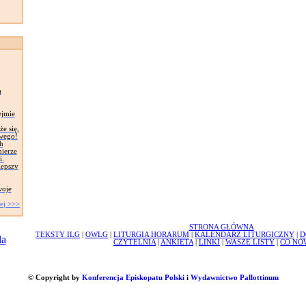
a
ejmie
e się,
iwego!
h
ierze
i.
lepszy
woje
ej >>>
STRONA GŁÓWNA
TEKSTY ILG
|
OWLG
|
LITURGIA HORARUM
|
KALENDARZ LITURGICZNY
|
D
CZYTELNIA
|
ANKIETA
|
LINKI
|
WASZE LISTY
|
CO NO
© Copyright by
Konferencja Episkopatu Polski
i
Wydawnictwo Pallottinum