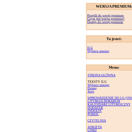
WERSJA PREMIUM
Przejdź do wersji premium
Czym jest wersja premium?
Dostęp do wersji premium
Tu jesteś:
ILG
Wybierz miesiąc
Menu:
STRONA GŁÓWNA
TEKSTY ILG
Wybierz miesiąc
Dzisiaj
Jutro
WPROWADZENIE DO LG (OW
LITURGIA HORARUM
KALENDARZ LITURGICZNY
DODATEK
INDEKSY
POMOC
CZYTELNIA
ANKIETA
LINKI