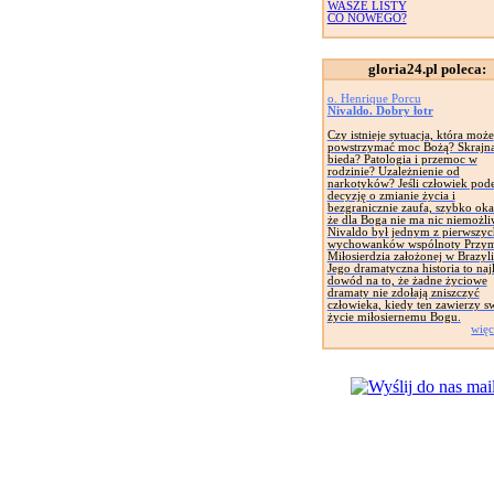
WASZE LISTY
CO NOWEGO?
gloria24.pl poleca:
o. Henrique Porcu
Nivaldo. Dobry łotr
Czy istnieje sytuacja, która może
powstrzymać moc Bożą? Skrajn
bieda? Patologia i przemoc w
rodzinie? Uzależnienie od
narkotyków? Jeśli człowiek pod
decyzję o zmianie życia i
bezgranicznie zaufa, szybko okaż
że dla Boga nie ma nic niemożl
Nivaldo był jednym z pierwszyc
wychowanków wspólnoty Przym
Miłosierdzia założonej w Brazyli
Jego dramatyczna historia to naj
dowód na to, że żadne życiowe
dramaty nie zdołają zniszczyć
człowieka, kiedy ten zawierzy s
życie miłosiernemu Bogu.
więc