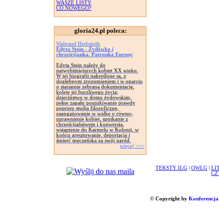
WASZE LISTY
CO NOWEGO?
gloria24.pl poleca:
Waltraud Herbstrith
Edyta Stein - Żydówka i
chrześcijanka. Patronka Europy
Edyta Stein należy do
najwybitniejszych kobiet XX wieku.
W tej biografii nakreślone są, z
dogłębnym zrozumieniem i w oparciu
o starannie zebraną dokumentację,
koleje jej burzliwego życia:
dzieciństwo w domu żydowskim,
pełne zapału poszukiwanie prawdy
poprzez studia filozoficzne,
zaangażowanie w walkę o równo-
uprawnienie kobiet, spotkanie z
chrześcijaństwem i konwersja,
wstąpienie do Karmelu w Kolonii, w
końcu aresztowanie, deportacja i
śmierć męczeńska za swój naród.
więcej >>>
TEKSTY ILG
|
OWLG
|
LI
CZ
© Copyright by
Konferencja 