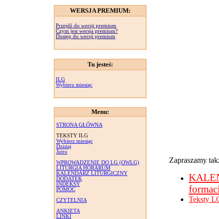
WERSJA PREMIUM:
Przejdź do wersji premium
Czym jest wersja premium?
Dostęp do wersji premium
Tu jesteś:
ILG
Wybierz miesiąc
Menu:
STRONA GŁÓWNA
TEKSTY ILG
Wybierz miesiąc
Dzisiaj
Jutro
Zapraszamy takż
WPROWADZENIE DO LG (OWLG)
LITURGIA HORARUM
KALENDARZ LITURGICZNY
KALE
DODATEK
INDEKSY
formac
POMOC
Teksty L
CZYTELNIA
ANKIETA
LINKI