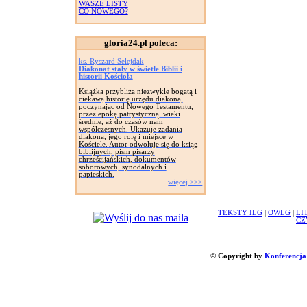
WASZE LISTY
CO NOWEGO?
gloria24.pl poleca:
ks. Ryszard Selejdak
Diakonat stały w świetle Biblii i
historii Kościoła
Książka przybliża niezwykle bogatą i
ciekawą historię urzędu diakona,
poczynając od Nowego Testamentu,
przez epokę patrystyczną, wieki
średnie, aż do czasów nam
współczesnych. Ukazuje zadania
diakona, jego rolę i miejsce w
Kościele. Autor odwołuje się do ksiąg
biblijnych, pism pisarzy
chrześcijańskich, dokumentów
soborowych, synodalnych i
papieskich.
więcej >>>
TEKSTY ILG
|
OWLG
|
LI
CZ
© Copyright by
Konferencja 