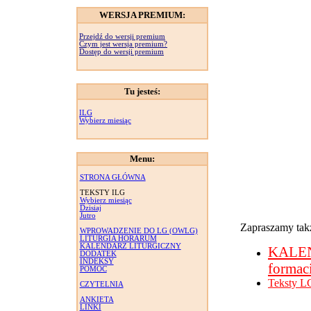
WERSJA PREMIUM:
Przejdź do wersji premium
Czym jest wersja premium?
Dostęp do wersji premium
Tu jesteś:
ILG
Wybierz miesiąc
Menu:
STRONA GŁÓWNA
TEKSTY ILG
Wybierz miesiąc
Dzisiaj
Jutro
Zapraszamy takż
WPROWADZENIE DO LG (OWLG)
LITURGIA HORARUM
KALENDARZ LITURGICZNY
KALE
DODATEK
INDEKSY
formac
POMOC
Teksty L
CZYTELNIA
ANKIETA
LINKI