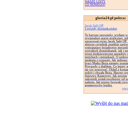
WASZE LISTY
CO NOWEGO?
gloria24.pl poleca:
Jacek Salij OP
Legendy dominikańskie
Te barwne opowieści, wydane w
oryginalnej szacie graficznej, zeb
opracował ojciec Jacek Salij OP
zbiorze czytelnik znajdzie zaró
wstrząsające świadectwo męczeń
rosyjskich dominikanek, jak i pe
ironii średniowieczne anegdoty 
mnichach i mniszkach. O uzdro
studenta z rozpusty, Jak jednego
braci Matka Boża niestety pomin
Przygody z diabłem, Co lepiej: 
się czy pracować, Układ z koma
pokój i chwałę Bożą, Sławne cz
dziewicy Katarzyny, Jak pewien
zakonnik został uwolniony od n
palenia, Jak przeor lwowski zwy
gestapowców logiką.
więc