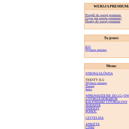
WERSJA PREMIUM
Przejdź do wersji premium
Czym jest wersja premium?
Dostęp do wersji premium
Tu jesteś:
ILG
Wybierz miesiąc
Menu:
STRONA GŁÓWNA
TEKSTY ILG
Wybierz miesiąc
Dzisiaj
Jutro
WPROWADZENIE DO LG (OW
LITURGIA HORARUM
KALENDARZ LITURGICZNY
DODATEK
INDEKSY
POMOC
CZYTELNIA
ANKIETA
LINKI