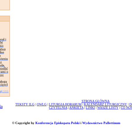
rał i
. W
wno
stwa
łne
o
wieniu
 z
ęła,
modlić
rami o
yny
ałogu
ciężył
ej >>>
STRONA GŁÓWNA
TEKSTY ILG
|
OWLG
|
LITURGIA HORARUM
|
KALENDARZ LITURGICZNY
|
D
CZYTELNIA
|
ANKIETA
|
LINKI
|
WASZE LISTY
|
CO NO
© Copyright by
Konferencja Episkopatu Polski
i
Wydawnictwo Pallottinum