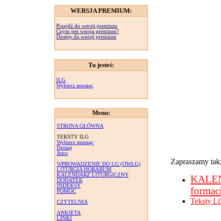
WERSJA PREMIUM:
Przejdź do wersji premium
Czym jest wersja premium?
Dostęp do wersji premium
Tu jesteś:
ILG
Wybierz miesiąc
Menu:
STRONA GŁÓWNA
TEKSTY ILG
Wybierz miesiąc
Dzisiaj
Jutro
Zapraszamy takż
WPROWADZENIE DO LG (OWLG)
LITURGIA HORARUM
KALENDARZ LITURGICZNY
KALE
DODATEK
INDEKSY
formac
POMOC
Teksty L
CZYTELNIA
ANKIETA
LINKI