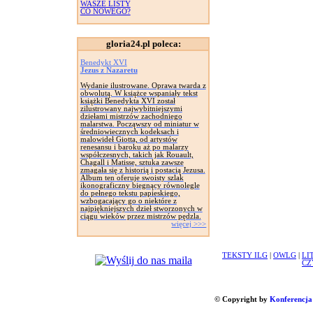
WASZE LISTY
CO NOWEGO?
gloria24.pl poleca:
Benedykt XVI
Jezus z Nazaretu
Wydanie ilustrowane. Oprawa twarda z
obwolutą. W książce wspaniały tekst
książki Benedykta XVI został
zilustrowany najwybitniejszymi
dziełami mistrzów zachodniego
malarstwa. Począwszy od miniatur w
średniowiecznych kodeksach i
malowideł Giotta, od artystów
renesansu i baroku aż po malarzy
współczesnych, takich jak Rouault,
Chagall i Matisse, sztuka zawsze
zmagała się z historią i postacią Jezusa.
Album ten oferuje swoisty szlak
ikonograficzny biegnący równolegle
do pełnego tekstu papieskiego,
wzbogacający go o niektóre z
najpiękniejszych dzieł stworzonych w
ciągu wieków przez mistrzów pędzla.
więcej >>>
TEKSTY ILG
|
OWLG
|
LI
CZ
© Copyright by
Konferencja 