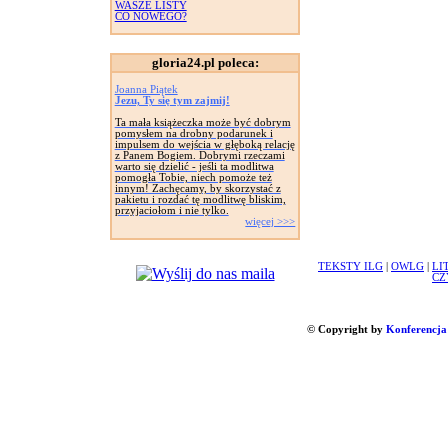
WASZE LISTY
CO NOWEGO?
gloria24.pl poleca:
Joanna Piątek
Jezu, Ty się tym zajmij!
Ta mała książeczka może być dobrym
pomysłem na drobny podarunek i
impulsem do wejścia w głęboką relację
z Panem Bogiem. Dobrymi rzeczami
warto się dzielić - jeśli ta modlitwa
pomogła Tobie, niech pomoże też
innym! Zachęcamy, by skorzystać z
pakietu i rozdać tę modlitwę bliskim,
przyjaciołom i nie tylko.
więcej >>>
TEKSTY ILG
|
OWLG
|
LI
CZ
© Copyright by
Konferencja 