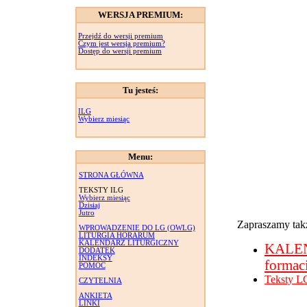
WERSJA PREMIUM:
Przejdź do wersji premium
Czym jest wersja premium?
Dostęp do wersji premium
Tu jesteś:
ILG
Wybierz miesiąc
Menu:
STRONA GŁÓWNA
TEKSTY ILG
Wybierz miesiąc
Dzisiaj
Jutro
Zapraszamy takż
WPROWADZENIE DO LG (OWLG)
LITURGIA HORARUM
KALENDARZ LITURGICZNY
KALE
DODATEK
INDEKSY
formac
POMOC
Teksty L
CZYTELNIA
ANKIETA
LINKI