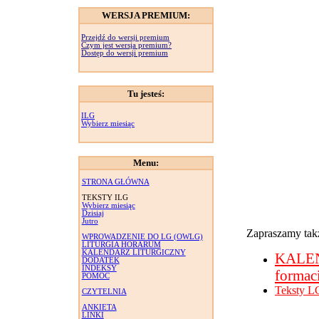
WERSJA PREMIUM:
Przejdź do wersji premium
Czym jest wersja premium?
Dostęp do wersji premium
Tu jesteś:
ILG
Wybierz miesiąc
Menu:
STRONA GŁÓWNA
TEKSTY ILG
Wybierz miesiąc
Dzisiaj
Jutro
Zapraszamy takż
WPROWADZENIE DO LG (OWLG)
LITURGIA HORARUM
KALENDARZ LITURGICZNY
KALE
DODATEK
INDEKSY
formac
POMOC
Teksty L
CZYTELNIA
ANKIETA
LINKI