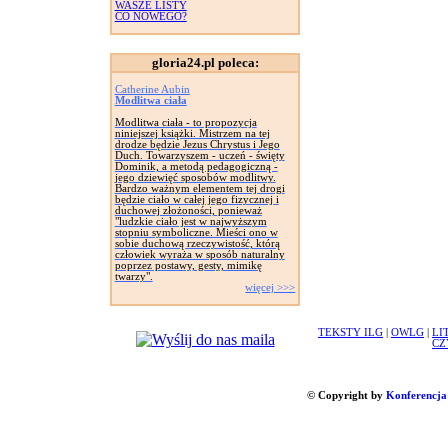
WASZE LISTY
CO NOWEGO?
gloria24.pl poleca:
Catherine Aubin
Modlitwa ciała
Modlitwa ciała - to propozycja
niniejszej książki. Mistrzem na tej
drodze będzie Jezus Chrystus i Jego
Duch. Towarzyszem - uczeń - święty
Dominik, a metodą pedagogiczną -
jego dziewięć sposobów modlitwy.
Bardzo ważnym elementem tej drogi
będzie ciało w całej jego fizycznej i
duchowej złożoności, ponieważ
"ludzkie ciało jest w najwyższym
stopniu symboliczne. Mieści ono w
sobie duchową rzeczywistość, którą
człowiek wyraża w sposób naturalny
poprzez postawy, gesty, mimikę
twarzy".
więcej >>>
TEKSTY ILG
|
OWLG
|
LI
CZ
© Copyright by
Konferencja 