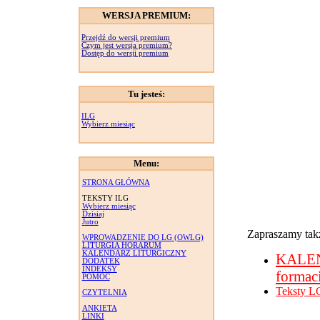
WERSJA PREMIUM:
Przejdź do wersji premium
Czym jest wersja premium?
Dostęp do wersji premium
Tu jesteś:
ILG
Wybierz miesiąc
Menu:
STRONA GŁÓWNA
TEKSTY ILG
Wybierz miesiąc
Dzisiaj
Jutro
Zapraszamy takż
WPROWADZENIE DO LG (OWLG)
LITURGIA HORARUM
KALENDARZ LITURGICZNY
KALE
DODATEK
INDEKSY
formac
POMOC
Teksty L
CZYTELNIA
ANKIETA
LINKI