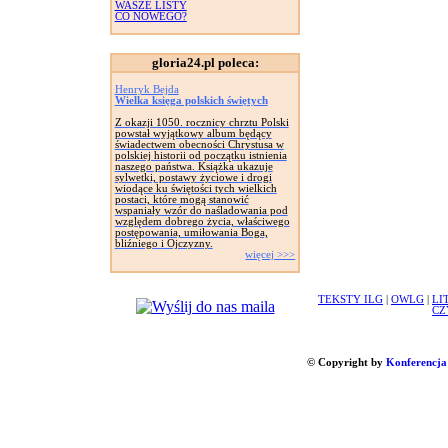
WASZE LISTY
CO NOWEGO?
gloria24.pl poleca:
Henryk Bejda
Wielka księga polskich świętych
Z okazji 1050. rocznicy chrztu Polski
powstał wyjątkowy album będący
świadectwem obecności Chrystusa w
polskiej historii od początku istnienia
naszego państwa. Książka ukazuje
sylwetki, postawy życiowe i drogi
wiodące ku świętości tych wielkich
postaci, które mogą stanowić
wspaniały wzór do naśladowania pod
względem dobrego życia, właściwego
postępowania, umiłowania Boga,
bliźniego i Ojczyzny.
więcej >>>
TEKSTY ILG
|
OWLG
|
LI
CZ
© Copyright by
Konferencja 