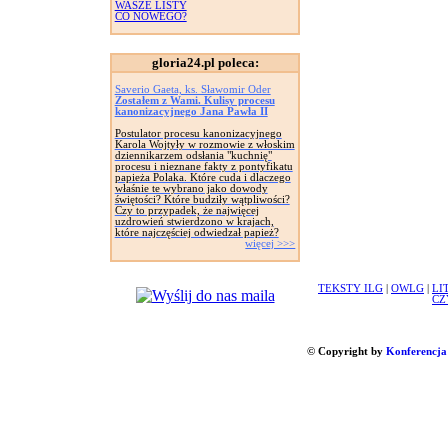
WASZE LISTY
CO NOWEGO?
gloria24.pl poleca:
Saverio Gaeta, ks. Sławomir Oder
Zostałem z Wami. Kulisy procesu
kanonizacyjnego Jana Pawła II
Postulator procesu kanonizacyjnego
Karola Wojtyły w rozmowie z włoskim
dziennikarzem odsłania "kuchnię"
procesu i nieznane fakty z pontyfikatu
papieża Polaka. Które cuda i dlaczego
właśnie te wybrano jako dowody
świętości? Które budziły wątpliwości?
Czy to przypadek, że najwięcej
uzdrowień stwierdzono w krajach,
które najczęściej odwiedzał papież?
więcej >>>
TEKSTY ILG
|
OWLG
|
LI
CZ
© Copyright by
Konferencja 