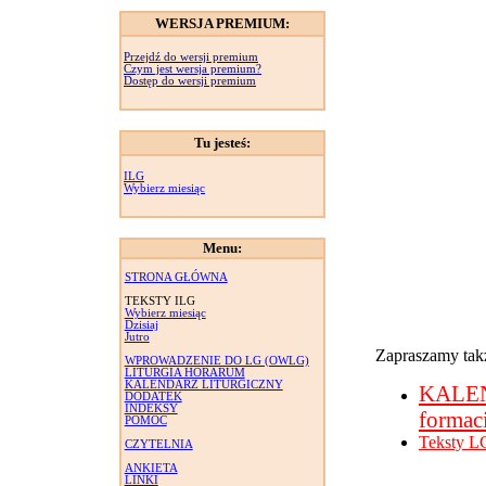
WERSJA PREMIUM:
Przejdź do wersji premium
Czym jest wersja premium?
Dostęp do wersji premium
Tu jesteś:
ILG
Wybierz miesiąc
Menu:
STRONA GŁÓWNA
TEKSTY ILG
Wybierz miesiąc
Dzisiaj
Jutro
Zapraszamy takż
WPROWADZENIE DO LG (OWLG)
LITURGIA HORARUM
KALENDARZ LITURGICZNY
KALE
DODATEK
INDEKSY
formac
POMOC
Teksty L
CZYTELNIA
ANKIETA
LINKI