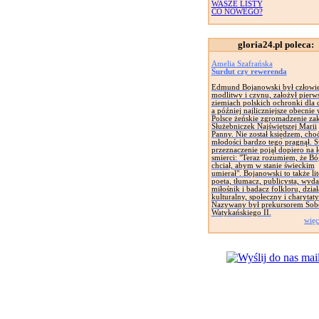
WASZE LISTY
CO NOWEGO?
gloria24.pl poleca:
Amelia Szafrańska
Surdut czy rewerenda
Edmund Bojanowski był człowi
modlitwy i czynu, założył pierw
ziemiach polskich ochronki dla d
a później najliczniejsze obecnie
Polsce żeńskie zgromadzenie za
Służebniczek Najświętszej Marii
Panny. Nie został księdzem, cho
młodości bardzo tego pragnął. 
przeznaczenie pojął dopiero na 
smierci: "Teraz rozumiem, że Bó
chciał, abym w stanie świeckim
umierał". Bojanowski to także lit
poeta, tłumacz, publicysta, wyd
miłośnik i badacz folkloru, dział
kulturalny, społeczny i charytat
Nazywany był prekursorem Sob
Watykańskiego II.
więc