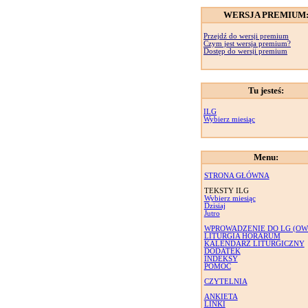
WERSJA PREMIUM
Przejdź do wersji premium
Czym jest wersja premium?
Dostęp do wersji premium
Tu jesteś:
ILG
Wybierz miesiąc
Menu:
STRONA GŁÓWNA
TEKSTY ILG
Wybierz miesiąc
Dzisiaj
Jutro
WPROWADZENIE DO LG (OW
LITURGIA HORARUM
KALENDARZ LITURGICZNY
DODATEK
INDEKSY
POMOC
CZYTELNIA
ANKIETA
LINKI