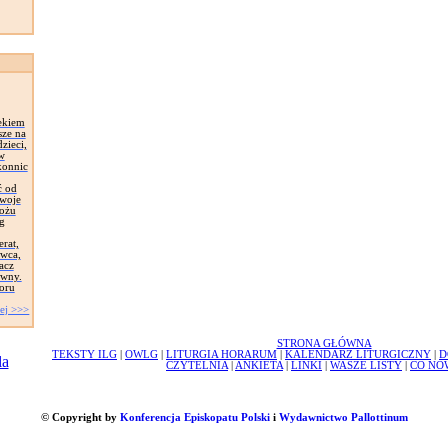
ekiem
sze na
zieci,
 w
konnic
ć od
Swoje
łożu
g
erat,
awca,
acz
ywny.
oru
ej >>>
STRONA GŁÓWNA
TEKSTY ILG
|
OWLG
|
LITURGIA HORARUM
|
KALENDARZ LITURGICZNY
|
D
CZYTELNIA
|
ANKIETA
|
LINKI
|
WASZE LISTY
|
CO NO
© Copyright by
Konferencja Episkopatu Polski
i
Wydawnictwo Pallottinum