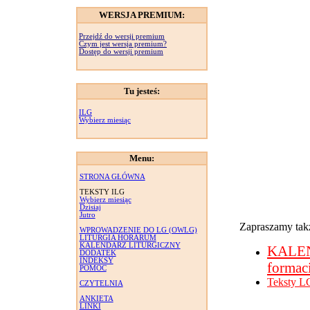
WERSJA PREMIUM:
Przejdź do wersji premium
Czym jest wersja premium?
Dostęp do wersji premium
Tu jesteś:
ILG
Wybierz miesiąc
Menu:
STRONA GŁÓWNA
TEKSTY ILG
Wybierz miesiąc
Dzisiaj
Jutro
Zapraszamy takż
WPROWADZENIE DO LG (OWLG)
LITURGIA HORARUM
KALENDARZ LITURGICZNY
KALE
DODATEK
INDEKSY
formac
POMOC
Teksty L
CZYTELNIA
ANKIETA
LINKI