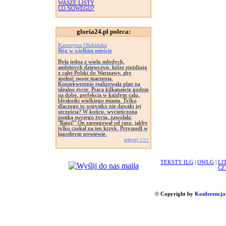
WASZE LISTY
CO NOWEGO?
gloria24.pl poleca:
Katarzyna Olubińska
Bóg w wielkim mieście
Była jedną z wielu młodych,
ambitnych dziewczyn, które zjeżdżają
z całej Polski do Warszawy, aby
spełnić swoje marzenia.
Konsekwentnie realizowała plan na
idealne życie. Praca kilkanaście godzin
na dobę, perfekcja w każdym calu,
błyskotki wielkiego miasta. Tylko
dlaczego to wszystko nie dawało jej
szczęścia? W końcu, wycieńczona
pustką swojego życia, zawołała:
"Ratuj!" On zareagował od razu, jakby
tylko czekał na ten krzyk. Przyszedł w
łagodnym powiewie.
więcej >>>
TEKSTY ILG
|
OWLG
|
LI
CZ
© Copyright by
Konferencja 