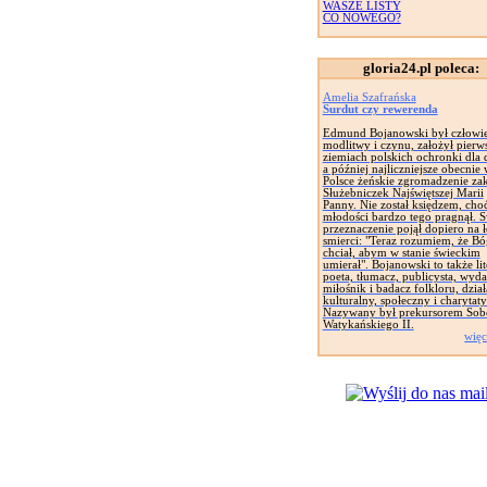
WASZE LISTY
CO NOWEGO?
gloria24.pl poleca:
Amelia Szafrańska
Surdut czy rewerenda
Edmund Bojanowski był człowi
modlitwy i czynu, założył pierw
ziemiach polskich ochronki dla d
a później najliczniejsze obecnie
Polsce żeńskie zgromadzenie za
Służebniczek Najświętszej Marii
Panny. Nie został księdzem, cho
młodości bardzo tego pragnął. 
przeznaczenie pojął dopiero na 
smierci: "Teraz rozumiem, że Bó
chciał, abym w stanie świeckim
umierał". Bojanowski to także lit
poeta, tłumacz, publicysta, wyd
miłośnik i badacz folkloru, dział
kulturalny, społeczny i charytat
Nazywany był prekursorem Sob
Watykańskiego II.
więc