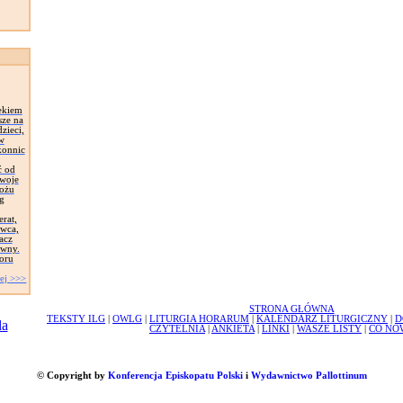
ekiem
sze na
zieci,
 w
konnic
ć od
Swoje
łożu
g
erat,
awca,
acz
ywny.
oru
ej >>>
STRONA GŁÓWNA
TEKSTY ILG
|
OWLG
|
LITURGIA HORARUM
|
KALENDARZ LITURGICZNY
|
D
CZYTELNIA
|
ANKIETA
|
LINKI
|
WASZE LISTY
|
CO NO
© Copyright by
Konferencja Episkopatu Polski
i
Wydawnictwo Pallottinum