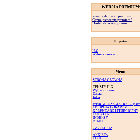
WERSJA PREMIUM
Przejdź do wersji premium
Czym jest wersja premium?
Dostęp do wersji premium
Tu jesteś:
ILG
Wybierz miesiąc
Menu:
STRONA GŁÓWNA
TEKSTY ILG
Wybierz miesiąc
Dzisiaj
Jutro
WPROWADZENIE DO LG (OW
LITURGIA HORARUM
KALENDARZ LITURGICZNY
DODATEK
INDEKSY
POMOC
CZYTELNIA
ANKIETA
LINKI