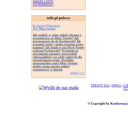
WASZE LISTY
CO NOWEGO?
tolle.pl poleca:
bp Javier Echevarria
Żyć Mszą świętą
Jak znaleźć w sobie radość płynącą z
uczestnictwa we Mszy Świętej? Jak
przygotować się do Eucharystii? Jak
rozumieć gesty i znaki czynione przez
kapłana? Jak działa w nas Duch Święty
podczas Eucharystii? Ta książka to
przystępnie napisany przewodnik
odpowiadający na wiele ważnych dla
chrześcijanina pytań. Przybliża
poszczególne części Mszy Świętej,
dzięki czemu można pełniej
uczestniczyć w liturgii.
więcej >>>
TEKSTY ILG
|
OWLG
|
LI
CZ
© Copyright by
Konferencja 