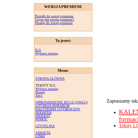
WERSJA PREMIUM:
Przejdź do wersji premium
Czym jest wersja premium?
Dostęp do wersji premium
Tu jesteś:
ILG
Wybierz miesiąc
Menu:
STRONA GŁÓWNA
TEKSTY ILG
Wybierz miesiąc
Dzisiaj
Jutro
Zapraszamy takż
WPROWADZENIE DO LG (OWLG)
LITURGIA HORARUM
KALENDARZ LITURGICZNY
KALE
DODATEK
INDEKSY
formac
POMOC
Teksty L
CZYTELNIA
ANKIETA
LINKI