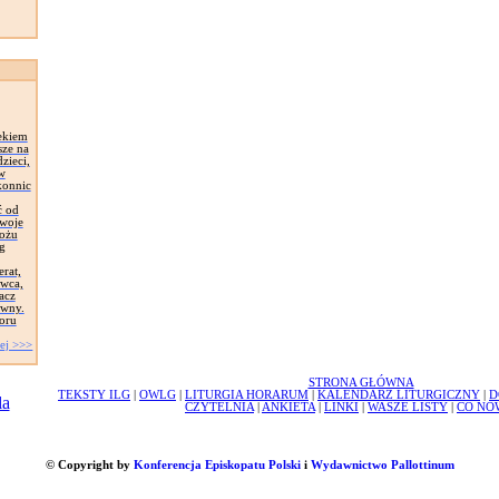
ekiem
sze na
zieci,
 w
konnic
ć od
Swoje
łożu
g
erat,
awca,
acz
ywny.
oru
ej >>>
STRONA GŁÓWNA
TEKSTY ILG
|
OWLG
|
LITURGIA HORARUM
|
KALENDARZ LITURGICZNY
|
D
CZYTELNIA
|
ANKIETA
|
LINKI
|
WASZE LISTY
|
CO NO
© Copyright by
Konferencja Episkopatu Polski
i
Wydawnictwo Pallottinum