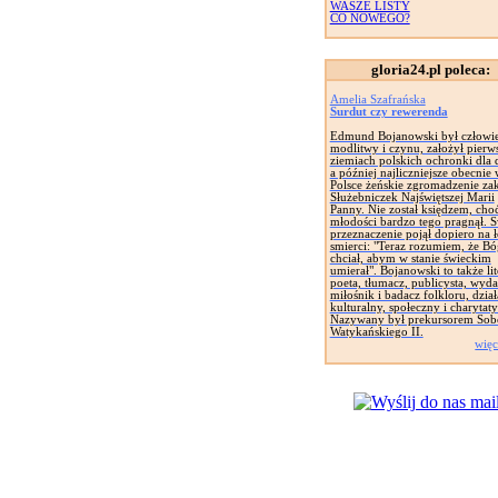
WASZE LISTY
CO NOWEGO?
gloria24.pl poleca:
Amelia Szafrańska
Surdut czy rewerenda
Edmund Bojanowski był człowi
modlitwy i czynu, założył pierw
ziemiach polskich ochronki dla d
a później najliczniejsze obecnie
Polsce żeńskie zgromadzenie za
Służebniczek Najświętszej Marii
Panny. Nie został księdzem, cho
młodości bardzo tego pragnął. 
przeznaczenie pojął dopiero na 
smierci: "Teraz rozumiem, że Bó
chciał, abym w stanie świeckim
umierał". Bojanowski to także lit
poeta, tłumacz, publicysta, wyd
miłośnik i badacz folkloru, dział
kulturalny, społeczny i charytat
Nazywany był prekursorem Sob
Watykańskiego II.
więc