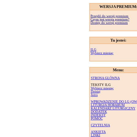
WERSJA PREMIUM
Przejdź do wersji premium
Czym jest wersja premium?
Dostęp do wersji premium
Tu jesteś:
ILG
Wybierz miesiąc
Menu:
STRONA GŁÓWNA
TEKSTY ILG
Wybierz miesiąc
Dzisiaj
Jutro
WPROWADZENIE DO LG (OW
LITURGIA HORARUM
KALENDARZ LITURGICZNY
DODATEK
INDEKSY
POMOC
CZYTELNIA
ANKIETA
LINKI