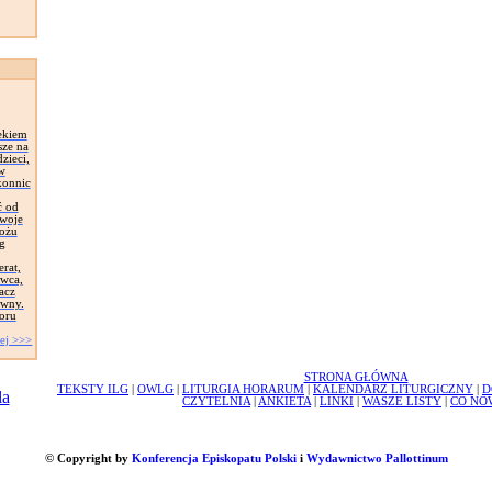
ekiem
sze na
zieci,
 w
konnic
ć od
Swoje
łożu
g
erat,
awca,
acz
ywny.
oru
ej >>>
STRONA GŁÓWNA
TEKSTY ILG
|
OWLG
|
LITURGIA HORARUM
|
KALENDARZ LITURGICZNY
|
D
CZYTELNIA
|
ANKIETA
|
LINKI
|
WASZE LISTY
|
CO NO
© Copyright by
Konferencja Episkopatu Polski
i
Wydawnictwo Pallottinum