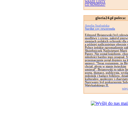
WASZE LISTY
CO NOWEGO?
gloria24.pl poleca:
Amelia Szafrańska
Surdut czy rewerenda
Edmund Bojanowski był człowi
modlitwy i czynu, założył pierw
ziemiach polskich ochronki dla d
a później najliczniejsze obecnie
Polsce żeńskie zgromadzenie za
Służebniczek Najświętszej Marii
Panny. Nie został księdzem, cho
młodości bardzo tego pragnął. 
przeznaczenie pojął dopiero na 
smierci: "Teraz rozumiem, że Bó
chciał, abym w stanie świeckim
umierał". Bojanowski to także lit
poeta, tłumacz, publicysta, wyd
miłośnik i badacz folkloru, dział
kulturalny, społeczny i charytat
Nazywany był prekursorem Sob
Watykańskiego II.
więc