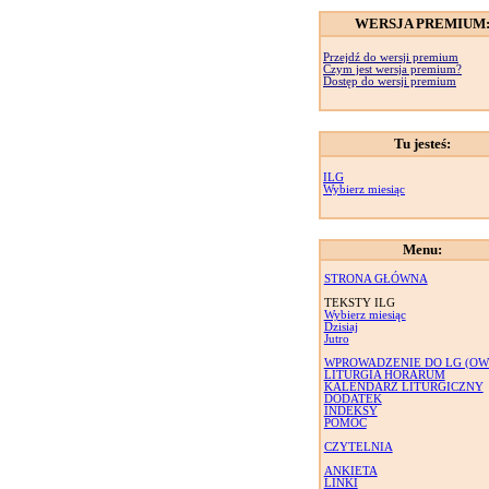
WERSJA PREMIUM
Przejdź do wersji premium
Czym jest wersja premium?
Dostęp do wersji premium
Tu jesteś:
ILG
Wybierz miesiąc
Menu:
STRONA GŁÓWNA
TEKSTY ILG
Wybierz miesiąc
Dzisiaj
Jutro
WPROWADZENIE DO LG (OW
LITURGIA HORARUM
KALENDARZ LITURGICZNY
DODATEK
INDEKSY
POMOC
CZYTELNIA
ANKIETA
LINKI