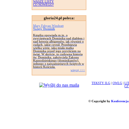
WASZE LISTY
CO NOWEGO?
gloria24.pl poleca:
Mary Fabyan Windeatt
Święty Dominik
Książka opowiada m.in. o
zwycięstwach Dominika nad diabłem i
nad herezją albigensów, jak również o
cudach, jakie czynił. Przedstawia
wielką wizję, jaką miała matka
Dominika przed jego przyjściem na
świat. W skrócie, to cudowna historia
św. Dominika, założyciela Zakonu
Kaznodziejskiego (dominikanów),
jednego z najważniejszych świętych w
historii Kościoła.
więcej >>>
TEKSTY ILG
|
OWLG
|
LI
CZ
© Copyright by
Konferencja 