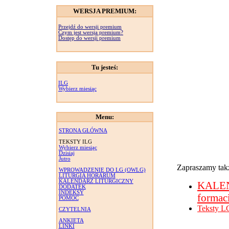
WERSJA PREMIUM:
Przejdź do wersji premium
Czym jest wersja premium?
Dostęp do wersji premium
Tu jesteś:
ILG
Wybierz miesiąc
Menu:
STRONA GŁÓWNA
TEKSTY ILG
Wybierz miesiąc
Dzisiaj
Jutro
Zapraszamy takż
WPROWADZENIE DO LG (OWLG)
LITURGIA HORARUM
KALENDARZ LITURGICZNY
KALE
DODATEK
INDEKSY
formac
POMOC
Teksty L
CZYTELNIA
ANKIETA
LINKI