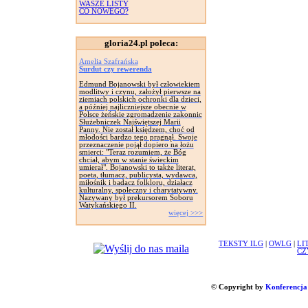
WASZE LISTY
CO NOWEGO?
gloria24.pl poleca:
Amelia Szafrańska
Surdut czy rewerenda
Edmund Bojanowski był człowiekiem
modlitwy i czynu, założył pierwsze na
ziemiach polskich ochronki dla dzieci,
a później najliczniejsze obecnie w
Polsce żeńskie zgromadzenie zakonnic
Służebniczek Najświętszej Marii
Panny. Nie został księdzem, choć od
młodości bardzo tego pragnął. Swoje
przeznaczenie pojął dopiero na łożu
smierci: "Teraz rozumiem, że Bóg
chciał, abym w stanie świeckim
umierał". Bojanowski to także literat,
poeta, tłumacz, publicysta, wydawca,
miłośnik i badacz folkloru, działacz
kulturalny, społeczny i charytatywny.
Nazywany był prekursorem Soboru
Watykańskiego II.
więcej >>>
TEKSTY ILG
|
OWLG
|
LI
CZ
© Copyright by
Konferencja 