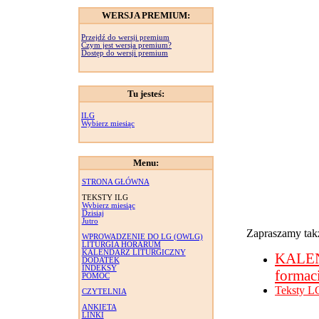
WERSJA PREMIUM:
Przejdź do wersji premium
Czym jest wersja premium?
Dostęp do wersji premium
Tu jesteś:
ILG
Wybierz miesiąc
Menu:
STRONA GŁÓWNA
TEKSTY ILG
Wybierz miesiąc
Dzisiaj
Jutro
Zapraszamy takż
WPROWADZENIE DO LG (OWLG)
LITURGIA HORARUM
KALENDARZ LITURGICZNY
KALE
DODATEK
INDEKSY
formac
POMOC
Teksty L
CZYTELNIA
ANKIETA
LINKI