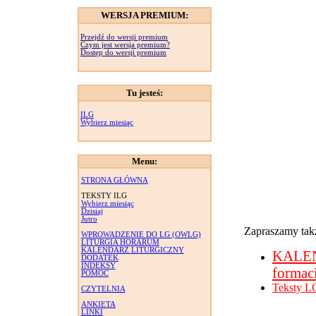
WERSJA PREMIUM:
Przejdź do wersji premium
Czym jest wersja premium?
Dostęp do wersji premium
Tu jesteś:
ILG
Wybierz miesiąc
Menu:
STRONA GŁÓWNA
TEKSTY ILG
Wybierz miesiąc
Dzisiaj
Jutro
Zapraszamy takż
WPROWADZENIE DO LG (OWLG)
LITURGIA HORARUM
KALENDARZ LITURGICZNY
KALE
DODATEK
INDEKSY
formac
POMOC
Teksty L
CZYTELNIA
ANKIETA
LINKI