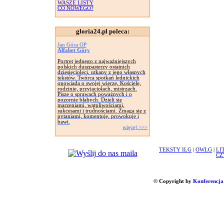
WASZE LISTY
CO NOWEGO?
gloria24.pl poleca:
Jan Góra OP
Alfabet Góry
Portret jednego z najważniejszych
polskich duszpasterzy ostatnich
dziesięcioleci, utkany z jego własnych
tekstów. Twórca spotkań lednickich
opowiada o swojej wierze, Kościele,
rodzinie, przyjaciołach, mistrzach.
Pisze o sprawach poważnych i o
pozornie błahych. Dzieli się
marzeniami, wątpliwościami,
sukcesami i trudnościami. Zmaga się z
pytaniami, komentuje, prowokuje i
bawi.
więcej >>>
TEKSTY ILG
|
OWLG
|
LI
CZ
© Copyright by
Konferencja 