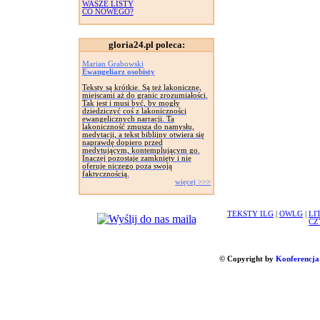
WASZE LISTY
CO NOWEGO?
gloria24.pl poleca:
Marian Grabowski
Ewangeliarz osobisty
Teksty są krótkie. Są też lakoniczne,
miejscami aż do granic zrozumiałości.
Tak jest i musi być, by mogły
dziedziczyć coś z lakoniczności
ewangelicznych narracji. Ta
lakoniczność zmusza do namysłu,
medytacji, a tekst biblijny otwiera się
naprawdę dopiero przed
medytującym, kontemplującym go.
Inaczej pozostaje zamknięty i nie
oferuje niczego poza swoją
faktycznością.
więcej >>>
TEKSTY ILG
|
OWLG
|
LI
CZ
© Copyright by
Konferencja 