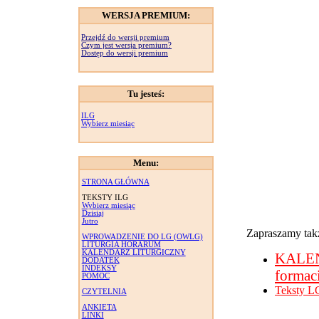
WERSJA PREMIUM:
Przejdź do wersji premium
Czym jest wersja premium?
Dostęp do wersji premium
Tu jesteś:
ILG
Wybierz miesiąc
Menu:
STRONA GŁÓWNA
TEKSTY ILG
Wybierz miesiąc
Dzisiaj
Jutro
Zapraszamy takż
WPROWADZENIE DO LG (OWLG)
LITURGIA HORARUM
KALENDARZ LITURGICZNY
KALE
DODATEK
INDEKSY
formac
POMOC
Teksty L
CZYTELNIA
ANKIETA
LINKI