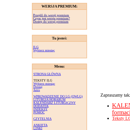
WERSJA PREMIUM:
Przejdź do wersji premium
Czym jest wersja premium?
Dostęp do wersji premium
Tu jesteś:
ILG
Wybierz miesiąc
Menu:
STRONA GŁÓWNA
TEKSTY ILG
Wybierz miesiąc
Dzisiaj
Jutro
Zapraszamy takż
WPROWADZENIE DO LG (OWLG)
LITURGIA HORARUM
KALENDARZ LITURGICZNY
KALE
DODATEK
INDEKSY
formac
POMOC
Teksty L
CZYTELNIA
ANKIETA
LINKI