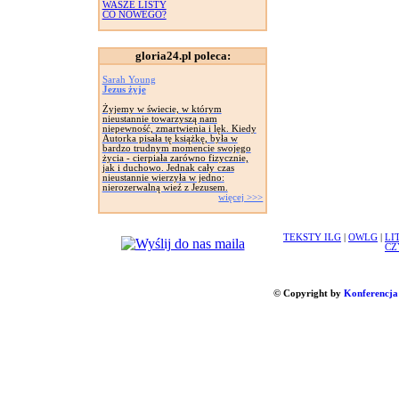
WASZE LISTY
CO NOWEGO?
gloria24.pl poleca:
Sarah Young
Jezus żyje
Żyjemy w świecie, w którym
nieustannie towarzyszą nam
niepewność, zmartwienia i lęk. Kiedy
Autorka pisała tę książkę, była w
bardzo trudnym momencie swojego
życia - cierpiała zarówno fizycznie,
jak i duchowo. Jednak cały czas
nieustannie wierzyła w jedno:
nierozerwalną wieź z Jezusem.
więcej >>>
TEKSTY ILG
|
OWLG
|
LI
CZ
© Copyright by
Konferencja 