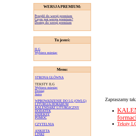
WERSJA PREMIUM:
Przejdź do wersji premium
Czym jest wersja premium?
Dostęp do wersji premium
Tu jesteś:
ILG
Wybierz miesiąc
Menu:
STRONA GŁÓWNA
TEKSTY ILG
Wybierz miesiąc
Dzisiaj
Jutro
Zapraszamy takż
WPROWADZENIE DO LG (OWLG)
LITURGIA HORARUM
KALENDARZ LITURGICZNY
KALE
DODATEK
INDEKSY
formac
POMOC
Teksty L
CZYTELNIA
ANKIETA
LINKI