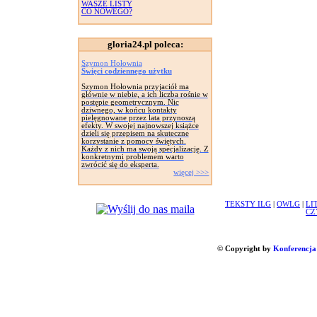
WASZE LISTY
CO NOWEGO?
gloria24.pl poleca:
Szymon Hołownia
Święci codziennego użytku
Szymon Hołownia przyjaciół ma
głównie w niebie, a ich liczba rośnie w
postępie geometrycznym. Nic
dziwnego, w końcu kontakty
pielęgnowane przez lata przynoszą
efekty. W swojej najnowszej książce
dzieli się przepisem na skuteczne
korzystanie z pomocy świętych.
Każdy z nich ma swoją specjalizację. Z
konkretnymi problemem warto
zwrócić się do eksperta.
więcej >>>
TEKSTY ILG
|
OWLG
|
LI
CZ
© Copyright by
Konferencja 