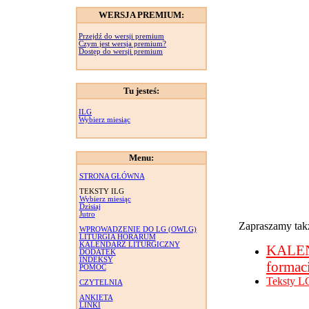
WERSJA PREMIUM:
Przejdź do wersji premium
Czym jest wersja premium?
Dostęp do wersji premium
Tu jesteś:
ILG
Wybierz miesiąc
Menu:
STRONA GŁÓWNA
TEKSTY ILG
Wybierz miesiąc
Dzisiaj
Jutro
Zapraszamy takż
WPROWADZENIE DO LG (OWLG)
LITURGIA HORARUM
KALENDARZ LITURGICZNY
KALE
DODATEK
INDEKSY
formac
POMOC
Teksty L
CZYTELNIA
ANKIETA
LINKI