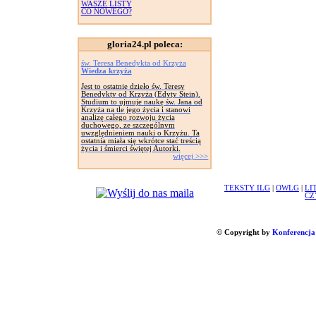
WASZE LISTY
CO NOWEGO?
gloria24.pl poleca:
św. Teresa Benedykta od Krzyża
Wiedza krzyża
Jest to ostatnie dzieło św. Teresy
Benedykty od Krzyża (Edyty Stein).
Studium to ujmuje naukę św. Jana od
Krzyża na tle jego życia i stanowi
analizę całego rozwoju życia
duchowego, ze szczególnym
uwzględnieniem nauki o Krzyżu. Ta
ostatnia miała się wkrótce stać treścią
życia i śmierci świętej Autorki.
więcej >>>
TEKSTY ILG
|
OWLG
|
LI
CZ
© Copyright by
Konferencja 