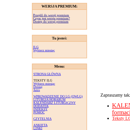
WERSJA PREMIUM:
Przejdź do wersji premium
Czym jest wersja premium?
Dostęp do wersji premium
Tu jesteś:
ILG
Wybierz miesiąc
Menu:
STRONA GŁÓWNA
TEKSTY ILG
Wybierz miesiąc
Dzisiaj
Jutro
Zapraszamy takż
WPROWADZENIE DO LG (OWLG)
LITURGIA HORARUM
KALENDARZ LITURGICZNY
KALE
DODATEK
INDEKSY
formac
POMOC
Teksty L
CZYTELNIA
ANKIETA
LINKI