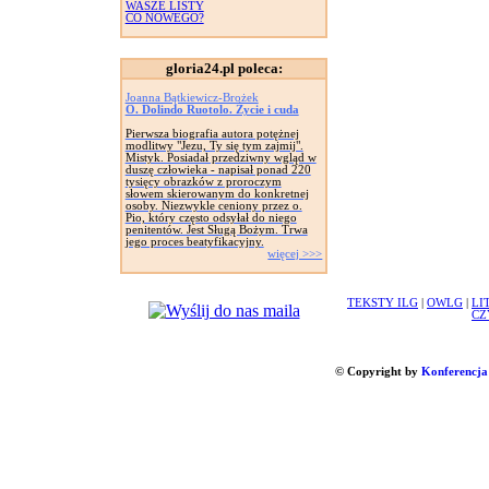
WASZE LISTY
CO NOWEGO?
gloria24.pl poleca:
Joanna Bątkiewicz-Brożek
O. Dolindo Ruotolo. Życie i cuda
Pierwsza biografia autora potężnej
modlitwy "Jezu, Ty się tym zajmij".
Mistyk. Posiadał przedziwny wgląd w
duszę człowieka - napisał ponad 220
tysięcy obrazków z proroczym
słowem skierowanym do konkretnej
osoby. Niezwykle ceniony przez o.
Pio, który często odsyłał do niego
penitentów. Jest Sługą Bożym. Trwa
jego proces beatyfikacyjny.
więcej >>>
TEKSTY ILG
|
OWLG
|
LI
CZ
© Copyright by
Konferencja 