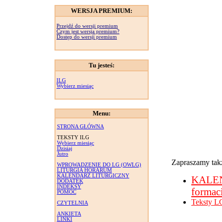
WERSJA PREMIUM:
Przejdź do wersji premium
Czym jest wersja premium?
Dostęp do wersji premium
Tu jesteś:
ILG
Wybierz miesiąc
Menu:
STRONA GŁÓWNA
TEKSTY ILG
Wybierz miesiąc
Dzisiaj
Jutro
Zapraszamy takż
WPROWADZENIE DO LG (OWLG)
LITURGIA HORARUM
KALENDARZ LITURGICZNY
KALE
DODATEK
INDEKSY
formac
POMOC
Teksty L
CZYTELNIA
ANKIETA
LINKI