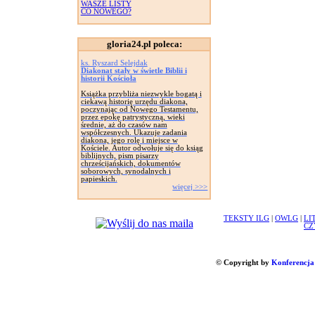
WASZE LISTY
CO NOWEGO?
gloria24.pl poleca:
ks. Ryszard Selejdak
Diakonat stały w świetle Biblii i
historii Kościoła
Książka przybliża niezwykle bogatą i
ciekawą historię urzędu diakona,
poczynając od Nowego Testamentu,
przez epokę patrystyczną, wieki
średnie, aż do czasów nam
współczesnych. Ukazuje zadania
diakona, jego rolę i miejsce w
Kościele. Autor odwołuje się do ksiąg
biblijnych, pism pisarzy
chrześcijańskich, dokumentów
soborowych, synodalnych i
papieskich.
więcej >>>
TEKSTY ILG
|
OWLG
|
LI
CZ
© Copyright by
Konferencja 