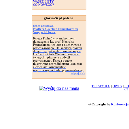
WASZE LISTY
CO NOWEGO?
gloria24.pl poleca:
praca zbiorowa
Psałterz Grecki z komentarzami
Świętych Ojców
Księga Psalmów w znakomitym
tłumaczeniu ks. prof. Henryka
Paprockiego, teologa i duchownego
prawosławnego. Do każdego psalmu
dołączony jest wybór komentarzy z
Ojców Kościoła Wschodniego oraz
świętych i pisarzy z tradycji
prawosławnej. Księga bogato
ilustrowana reprodukcjami ikon oraz
elementami ornamentyki
inspirowanymi tradycją prawosławną.
więcej >>>
TEKSTY ILG
|
OWLG
|
LI
CZ
© Copyright by
Konferencja 