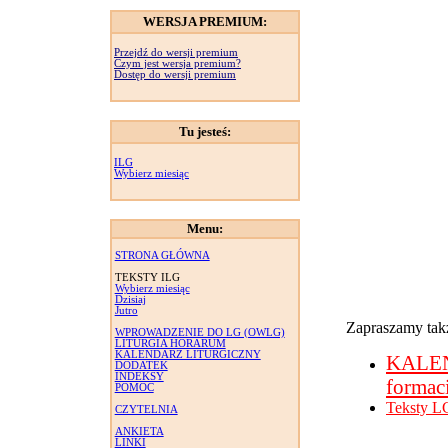
WERSJA PREMIUM:
Przejdź do wersji premium
Czym jest wersja premium?
Dostęp do wersji premium
Tu jesteś:
ILG
Wybierz miesiąc
Menu:
STRONA GŁÓWNA
TEKSTY ILG
Wybierz miesiąc
Dzisiaj
Jutro
Zapraszamy takż
WPROWADZENIE DO LG (OWLG)
LITURGIA HORARUM
KALENDARZ LITURGICZNY
KALE
DODATEK
INDEKSY
formac
POMOC
Teksty L
CZYTELNIA
ANKIETA
LINKI