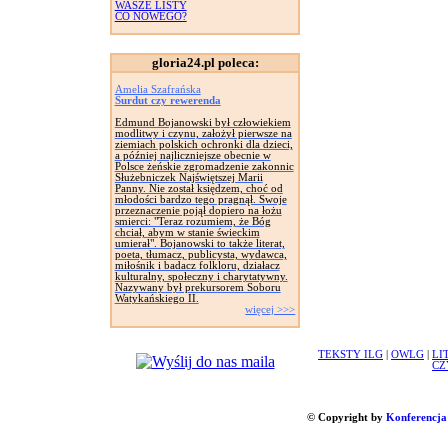
WASZE LISTY
CO NOWEGO?
gloria24.pl poleca:
Amelia Szafrańska
Surdut czy rewerenda
Edmund Bojanowski był człowiekiem
modlitwy i czynu, założył pierwsze na
ziemiach polskich ochronki dla dzieci,
a później najliczniejsze obecnie w
Polsce żeńskie zgromadzenie zakonnic
Służebniczek Najświętszej Marii
Panny. Nie został księdzem, choć od
młodości bardzo tego pragnął. Swoje
przeznaczenie pojął dopiero na łożu
smierci: "Teraz rozumiem, że Bóg
chciał, abym w stanie świeckim
umierał". Bojanowski to także literat,
poeta, tłumacz, publicysta, wydawca,
miłośnik i badacz folkloru, działacz
kulturalny, społeczny i charytatywny.
Nazywany był prekursorem Soboru
Watykańskiego II.
więcej >>>
TEKSTY ILG
|
OWLG
|
LI
CZ
© Copyright by
Konferencja 