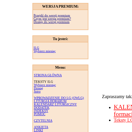
WERSJA PREMIUM:
Przejdź do wersji premium
Czym jest wersja premium?
Dostęp do wersji premium
Tu jesteś:
ILG
Wybierz miesiąc
Menu:
STRONA GŁÓWNA
TEKSTY ILG
Wybierz miesiąc
Dzisiaj
Jutro
Zapraszamy takż
WPROWADZENIE DO LG (OWLG)
LITURGIA HORARUM
KALENDARZ LITURGICZNY
KALE
DODATEK
INDEKSY
formac
POMOC
Teksty L
CZYTELNIA
ANKIETA
LINKI