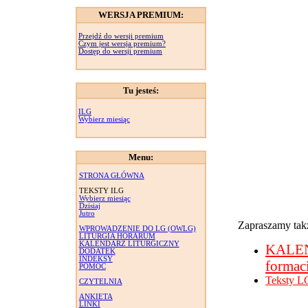
WERSJA PREMIUM:
Przejdź do wersji premium
Czym jest wersja premium?
Dostęp do wersji premium
Tu jesteś:
ILG
Wybierz miesiąc
Menu:
STRONA GŁÓWNA
TEKSTY ILG
Wybierz miesiąc
Dzisiaj
Jutro
Zapraszamy takż
WPROWADZENIE DO LG (OWLG)
LITURGIA HORARUM
KALENDARZ LITURGICZNY
KALE
DODATEK
INDEKSY
formac
POMOC
Teksty L
CZYTELNIA
ANKIETA
LINKI