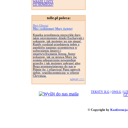
WASZE LISTY
CO NOWEGO?
tolle.pl poleca:
Bert Ghezzi
Moc codziennej Mszy świętej
Książka przedstawia niezwykłe dary,
jakie otrzymujemy dzięki Eucharystii i
wskazuje, jak możemy po nie sięgać.
Każdy rozdział przedstawia jeden z
aspektów naszego uczestnictwa w
uobecnieniu śmierci i
zmartwychwstania Jezusa. Autor
pokazuje, jak za sprawą Mszy św.
zostają odpuszczone powszednie
grzechy i jak możemy usłyszeć głos
Boga przemawiającego do nas w
Piśmie św. i ofiarować Panu samych
siebie, współuczestnicząc w ofierze
Chrystusa.
więcej >>>
TEKSTY ILG
|
OWLG
|
LI
CZ
© Copyright by
Konferencja 