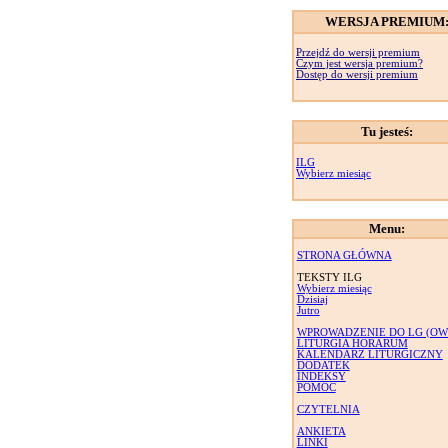
WERSJA PREMIUM
Przejdź do wersji premium
Czym jest wersja premium?
Dostęp do wersji premium
Tu jesteś:
ILG
Wybierz miesiąc
Menu:
STRONA GŁÓWNA
TEKSTY ILG
Wybierz miesiąc
Dzisiaj
Jutro
WPROWADZENIE DO LG (OW
LITURGIA HORARUM
KALENDARZ LITURGICZNY
DODATEK
INDEKSY
POMOC
CZYTELNIA
ANKIETA
LINKI