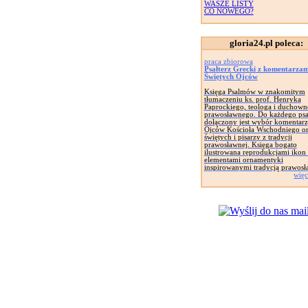
WASZE LISTY
CO NOWEGO?
gloria24.pl poleca:
praca zbiorowa
Psałterz Grecki z komentarzam
Świętych Ojców
Księga Psalmów w znakomitym
tłumaczeniu ks. prof. Henryka
Paprockiego, teologa i duchow
prawosławnego. Do każdego ps
dołączony jest wybór komentarz
Ojców Kościoła Wschodniego o
świętych i pisarzy z tradycji
prawosławnej. Księga bogato
ilustrowana reprodukcjami ikon
elementami ornamentyki
inspirowanymi tradycją prawosł
więc