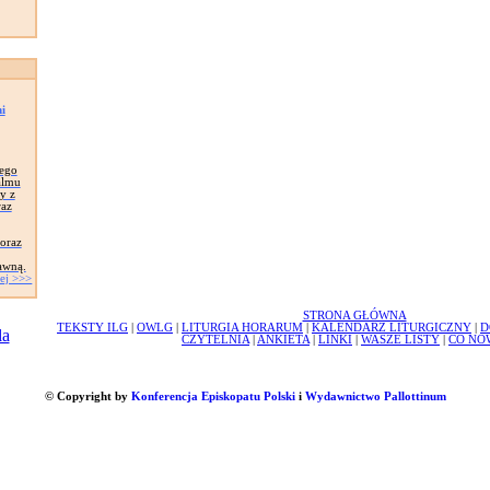
i
nego
almu
y z
raz
 oraz
awną.
ej >>>
STRONA GŁÓWNA
TEKSTY ILG
|
OWLG
|
LITURGIA HORARUM
|
KALENDARZ LITURGICZNY
|
D
CZYTELNIA
|
ANKIETA
|
LINKI
|
WASZE LISTY
|
CO NO
© Copyright by
Konferencja Episkopatu Polski
i
Wydawnictwo Pallottinum