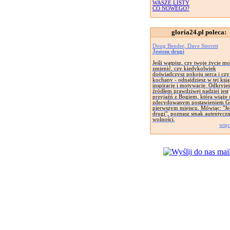
WASZE LISTY
CO NOWEGO?
gloria24.pl poleca:
Doug Bender, Dave Sterrett
Jestem drugi
Jeśli wątpisz, czy twoje życie mo
zmienić, czy kiedykolwiek
doświadczysz pokoju serca i czy 
kochany - odnajdziesz w tej ksią
inspirację i motywację. Odkryjes
źródłem prawdziwej nadziei jest
przyjaźń z Bogiem, która wiąże s
zdecydowanym postawieniem G
pierwszym miejscu. Mówiąc: "Je
drugi", poznasz smak autentyczn
wolności.
więc