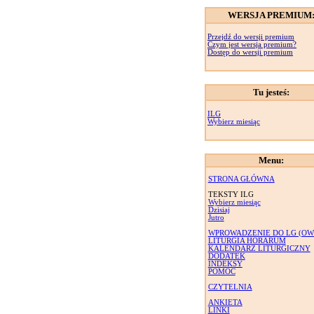
WERSJA PREMIUM
Przejdź do wersji premium
Czym jest wersja premium?
Dostęp do wersji premium
Tu jesteś:
ILG
Wybierz miesiąc
Menu:
STRONA GŁÓWNA
TEKSTY ILG
Wybierz miesiąc
Dzisiaj
Jutro
WPROWADZENIE DO LG (OW
LITURGIA HORARUM
KALENDARZ LITURGICZNY
DODATEK
INDEKSY
POMOC
CZYTELNIA
ANKIETA
LINKI