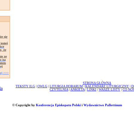
że się
jesteś
żce
z, że
ię ze
o na
stem
ej
ej >>>
STRONA GŁÓWNA
TEKSTY ILG
|
OWLG
|
LITURGIA HORARUM
|
KALENDARZ LITURGICZNY
|
D
CZYTELNIA
|
ANKIETA
|
LINKI
|
WASZE LISTY
|
CO NO
© Copyright by
Konferencja Episkopatu Polski
i
Wydawnictwo Pallottinum