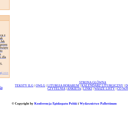
cą z
ak
 Jak
 przez
Święty
to
k
h dla
j,
ej >>>
STRONA GŁÓWNA
TEKSTY ILG
|
OWLG
|
LITURGIA HORARUM
|
KALENDARZ LITURGICZNY
|
D
CZYTELNIA
|
ANKIETA
|
LINKI
|
WASZE LISTY
|
CO NO
© Copyright by
Konferencja Episkopatu Polski
i
Wydawnictwo Pallottinum