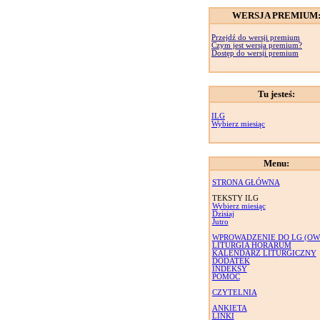
WERSJA PREMIUM
Przejdź do wersji premium
Czym jest wersja premium?
Dostęp do wersji premium
Tu jesteś:
ILG
Wybierz miesiąc
Menu:
STRONA GŁÓWNA
TEKSTY ILG
Wybierz miesiąc
Dzisiaj
Jutro
WPROWADZENIE DO LG (OW
LITURGIA HORARUM
KALENDARZ LITURGICZNY
DODATEK
INDEKSY
POMOC
CZYTELNIA
ANKIETA
LINKI