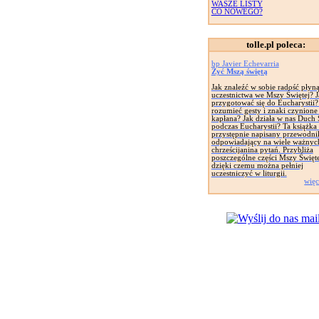
WASZE LISTY
CO NOWEGO?
tolle.pl poleca:
bp Javier Echevarria
Żyć Mszą świętą
Jak znaleźć w sobie radość płyną
uczestnictwa we Mszy Świętej? J
przygotować się do Eucharystii?
rozumieć gesty i znaki czynione
kapłana? Jak działa w nas Duch 
podczas Eucharystii? Ta książka 
przystępnie napisany przewodni
odpowiadający na wiele ważnyc
chrześcijanina pytań. Przybliża
poszczególne części Mszy Święte
dzięki czemu można pełniej
uczestniczyć w liturgii.
więc