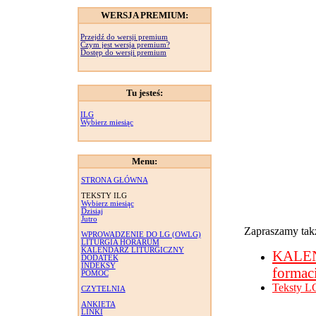
WERSJA PREMIUM:
Przejdź do wersji premium
Czym jest wersja premium?
Dostęp do wersji premium
Tu jesteś:
ILG
Wybierz miesiąc
Menu:
STRONA GŁÓWNA
TEKSTY ILG
Wybierz miesiąc
Dzisiaj
Jutro
Zapraszamy takż
WPROWADZENIE DO LG (OWLG)
LITURGIA HORARUM
KALENDARZ LITURGICZNY
KALE
DODATEK
INDEKSY
formac
POMOC
Teksty L
CZYTELNIA
ANKIETA
LINKI