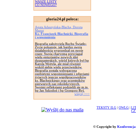
WASZE LISTY
CO NOWEGO?
gloria24.pl poleca:
Agata Adaszyńska-Blacha, Dorota
Mazur
Ks. Franciszek Blachnicki. Biografia
i wspomnienia
Biografia założyciela Ruchu Światło-
Życie pokazuje, jak bardzo swoją
działalnością wyprzedzał on swoje
czasy. Swoją charyzmą przyciągał
wielu entuzjastów nowych idei
duszpasterskich, wśród których był bp
Karola Wojtyła, ale miał również
wokół siebie wielu przeciwników.
Biografia została wzbogacona
osobistymi wspomnieniami i zdjęciami
żyjących jeszcze współpracowników
ks. Blachnickiego oraz uczestników
pierwszych oaz rekolekcyjnych.
Swoimi refleksjami podzielili się m.in.
bp Jan Szkodoń i bp Grzegorz Ryś.
więcej >>>
TEKSTY ILG
|
OWLG
|
LI
CZ
© Copyright by
Konferencja 