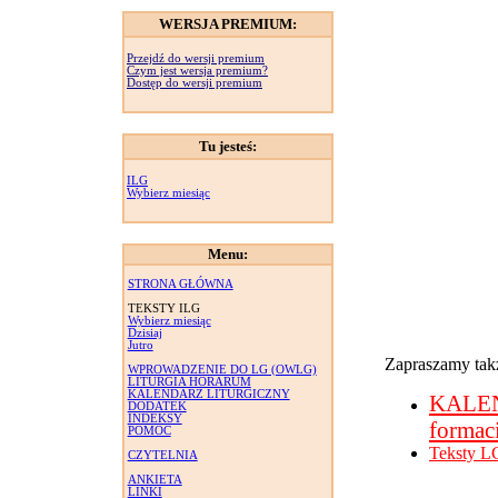
WERSJA PREMIUM:
Przejdź do wersji premium
Czym jest wersja premium?
Dostęp do wersji premium
Tu jesteś:
ILG
Wybierz miesiąc
Menu:
STRONA GŁÓWNA
TEKSTY ILG
Wybierz miesiąc
Dzisiaj
Jutro
Zapraszamy takż
WPROWADZENIE DO LG (OWLG)
LITURGIA HORARUM
KALENDARZ LITURGICZNY
KALE
DODATEK
INDEKSY
formac
POMOC
Teksty L
CZYTELNIA
ANKIETA
LINKI