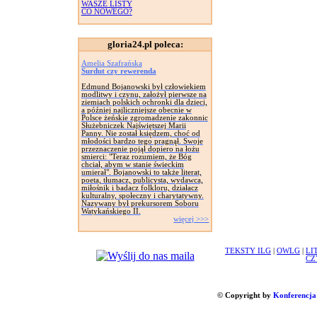
WASZE LISTY
CO NOWEGO?
gloria24.pl poleca:
Amelia Szafrańska
Surdut czy rewerenda
Edmund Bojanowski był człowiekiem
modlitwy i czynu, założył pierwsze na
ziemiach polskich ochronki dla dzieci,
a później najliczniejsze obecnie w
Polsce żeńskie zgromadzenie zakonnic
Służebniczek Najświętszej Marii
Panny. Nie został księdzem, choć od
młodości bardzo tego pragnął. Swoje
przeznaczenie pojął dopiero na łożu
smierci: "Teraz rozumiem, że Bóg
chciał, abym w stanie świeckim
umierał". Bojanowski to także literat,
poeta, tłumacz, publicysta, wydawca,
miłośnik i badacz folkloru, działacz
kulturalny, społeczny i charytatywny.
Nazywany był prekursorem Soboru
Watykańskiego II.
więcej >>>
TEKSTY ILG
|
OWLG
|
LI
CZ
© Copyright by
Konferencja 