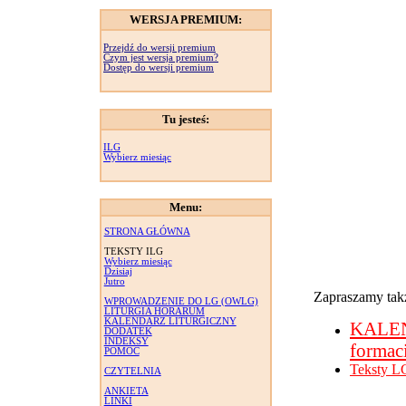
WERSJA PREMIUM:
Przejdź do wersji premium
Czym jest wersja premium?
Dostęp do wersji premium
Tu jesteś:
ILG
Wybierz miesiąc
Menu:
STRONA GŁÓWNA
TEKSTY ILG
Wybierz miesiąc
Dzisiaj
Jutro
Zapraszamy takż
WPROWADZENIE DO LG (OWLG)
LITURGIA HORARUM
KALENDARZ LITURGICZNY
KALE
DODATEK
INDEKSY
formac
POMOC
Teksty L
CZYTELNIA
ANKIETA
LINKI