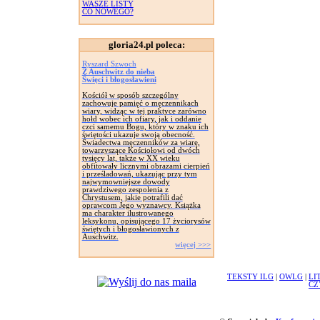
WASZE LISTY
CO NOWEGO?
gloria24.pl poleca:
Ryszard Szwoch
Z Auschwitz do nieba
Święci i błogosławieni
Kościół w sposób szczególny
zachowuje pamięć o męczennikach
wiary, widząc w tej praktyce zarówno
hołd wobec ich ofiary, jak i oddanie
czci samemu Bogu, który w znaku ich
świętości ukazuje swoją obecność.
Świadectwa męczenników za wiarę,
towarzyszące Kościołowi od dwóch
tysięcy lat, także w XX wieku
obfitowały licznymi obrazami cierpień
i prześladowań, ukazując przy tym
najwymowniejsze dowody
prawdziwego zespolenia z
Chrystusem, jakie potrafili dać
oprawcom Jego wyznawcy. Książka
ma charakter ilustrowanego
leksykonu, opisującego 17 życiorysów
świętych i błogosławionych z
Auschwitz.
więcej >>>
TEKSTY ILG
|
OWLG
|
LI
CZ