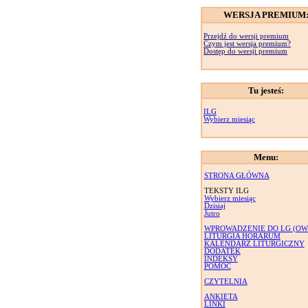
WERSJA PREMIUM
Przejdź do wersji premium
Czym jest wersja premium?
Dostęp do wersji premium
Tu jesteś:
ILG
Wybierz miesiąc
Menu:
STRONA GŁÓWNA
TEKSTY ILG
Wybierz miesiąc
Dzisiaj
Jutro
WPROWADZENIE DO LG (OW
LITURGIA HORARUM
KALENDARZ LITURGICZNY
DODATEK
INDEKSY
POMOC
CZYTELNIA
ANKIETA
LINKI