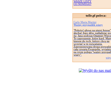
WASZE LISTY
CO NOWEGO?
tolle.pl poleca:
Carlo Maria Martini
Ważny przypadek wiary
"Położyć głowę na piersi Jezusa"
słuchać Jego słów, naśladując p
św. Jana podczas Ostatniej Wiecz
To zaproszenie, które kard. Mart
kieruje do tych, którzy chcą się
wczytać w te rozważania.
Zaproponowana droga prowadzi
całą czwartą Ewangelię, wyjaśnia
na czym polega "ważny przypa
wiary".
więc