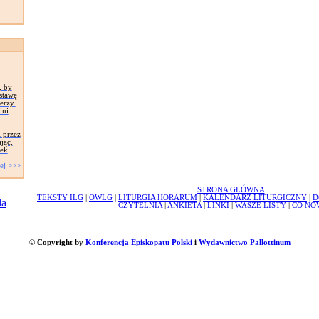
, by
ostawę
erzy.
ini
 przez
jąc,
dek
ej >>>
STRONA GŁÓWNA
TEKSTY ILG
|
OWLG
|
LITURGIA HORARUM
|
KALENDARZ LITURGICZNY
|
D
CZYTELNIA
|
ANKIETA
|
LINKI
|
WASZE LISTY
|
CO NO
© Copyright by
Konferencja Episkopatu Polski
i
Wydawnictwo Pallottinum