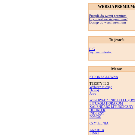
WERSJA PREMIUM
Przejdź do wersji premium
Czym jest wersja premium?
Dostęp do wersji premium
Tu jesteś:
ILG
Wybierz miesiąc
Menu:
STRONA GŁÓWNA
TEKSTY ILG
Wybierz miesiąc
Dzisiaj
Jutro
WPROWADZENIE DO LG (OW
LITURGIA HORARUM
KALENDARZ LITURGICZNY
DODATEK
INDEKSY
POMOC
CZYTELNIA
ANKIETA
LINKI