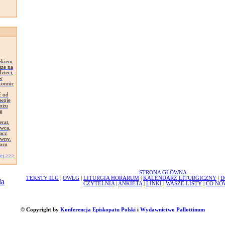
ekiem
sze na
zieci,
 w
konnic
ć od
Swoje
łożu
g
erat,
awca,
acz
ywny.
oru
ej >>>
STRONA GŁÓWNA
TEKSTY ILG
|
OWLG
|
LITURGIA HORARUM
|
KALENDARZ LITURGICZNY
|
D
CZYTELNIA
|
ANKIETA
|
LINKI
|
WASZE LISTY
|
CO NO
© Copyright by
Konferencja Episkopatu Polski
i
Wydawnictwo Pallottinum