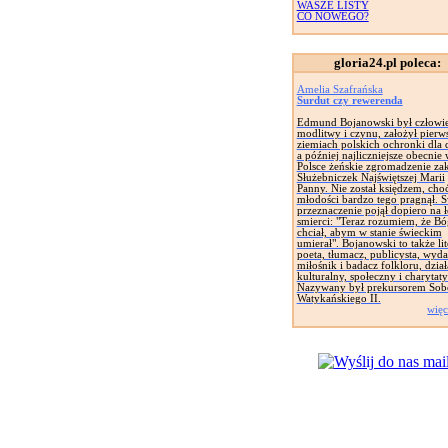
WASZE LISTY
CO NOWEGO?
gloria24.pl poleca:
Amelia Szafrańska
Surdut czy rewerenda
Edmund Bojanowski był człowi
modlitwy i czynu, założył pierw
ziemiach polskich ochronki dla d
a później najliczniejsze obecnie
Polsce żeńskie zgromadzenie za
Służebniczek Najświętszej Marii
Panny. Nie został księdzem, cho
młodości bardzo tego pragnął. 
przeznaczenie pojął dopiero na 
smierci: "Teraz rozumiem, że Bó
chciał, abym w stanie świeckim
umierał". Bojanowski to także lit
poeta, tłumacz, publicysta, wyd
miłośnik i badacz folkloru, dział
kulturalny, społeczny i charytat
Nazywany był prekursorem Sob
Watykańskiego II.
więc