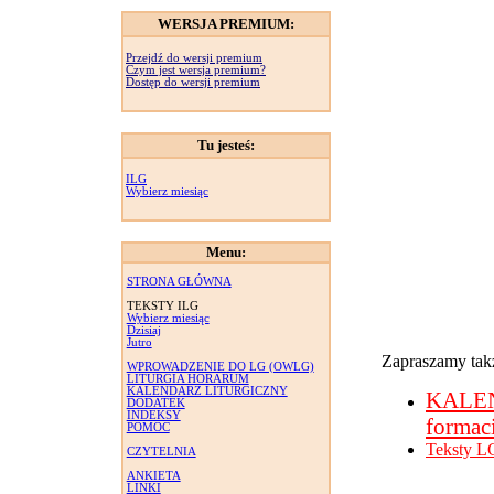
WERSJA PREMIUM:
Przejdź do wersji premium
Czym jest wersja premium?
Dostęp do wersji premium
Tu jesteś:
ILG
Wybierz miesiąc
Menu:
STRONA GŁÓWNA
TEKSTY ILG
Wybierz miesiąc
Dzisiaj
Jutro
Zapraszamy takż
WPROWADZENIE DO LG (OWLG)
LITURGIA HORARUM
KALENDARZ LITURGICZNY
KALE
DODATEK
INDEKSY
formac
POMOC
Teksty L
CZYTELNIA
ANKIETA
LINKI