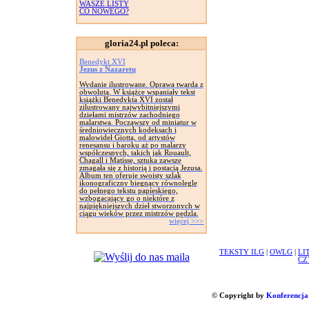
WASZE LISTY
CO NOWEGO?
gloria24.pl poleca:
Benedykt XVI
Jezus z Nazaretu
Wydanie ilustrowane. Oprawa twarda z
obwolutą. W książce wspaniały tekst
książki Benedykta XVI został
zilustrowany najwybitniejszymi
dziełami mistrzów zachodniego
malarstwa. Począwszy od miniatur w
średniowiecznych kodeksach i
malowideł Giotta, od artystów
renesansu i baroku aż po malarzy
współczesnych, takich jak Rouault,
Chagall i Matisse, sztuka zawsze
zmagała się z historią i postacią Jezusa.
Album ten oferuje swoisty szlak
ikonograficzny biegnący równolegle
do pełnego tekstu papieskiego,
wzbogacający go o niektóre z
najpiękniejszych dzieł stworzonych w
ciągu wieków przez mistrzów pędzla.
więcej >>>
TEKSTY ILG
|
OWLG
|
LI
CZ
© Copyright by
Konferencja 