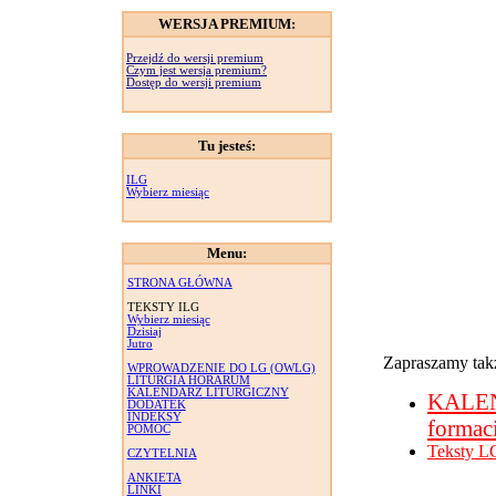
WERSJA PREMIUM:
Przejdź do wersji premium
Czym jest wersja premium?
Dostęp do wersji premium
Tu jesteś:
ILG
Wybierz miesiąc
Menu:
STRONA GŁÓWNA
TEKSTY ILG
Wybierz miesiąc
Dzisiaj
Jutro
Zapraszamy takż
WPROWADZENIE DO LG (OWLG)
LITURGIA HORARUM
KALENDARZ LITURGICZNY
KALE
DODATEK
INDEKSY
formac
POMOC
Teksty L
CZYTELNIA
ANKIETA
LINKI