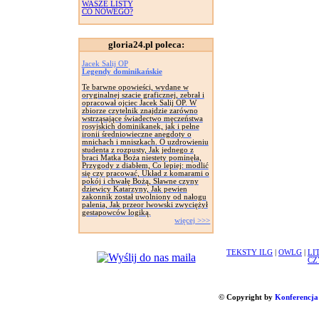
WASZE LISTY
CO NOWEGO?
gloria24.pl poleca:
Jacek Salij OP
Legendy dominikańskie
Te barwne opowieści, wydane w
oryginalnej szacie graficznej, zebrał i
opracował ojciec Jacek Salij OP. W
zbiorze czytelnik znajdzie zarówno
wstrząsające świadectwo męczeństwa
rosyjskich dominikanek, jak i pełne
ironii średniowieczne anegdoty o
mnichach i mniszkach. O uzdrowieniu
studenta z rozpusty, Jak jednego z
braci Matka Boża niestety pominęła,
Przygody z diabłem, Co lepiej: modlić
się czy pracować, Układ z komarami o
pokój i chwałę Bożą, Sławne czyny
dziewicy Katarzyny, Jak pewien
zakonnik został uwolniony od nałogu
palenia, Jak przeor lwowski zwyciężył
gestapowców logiką.
więcej >>>
TEKSTY ILG
|
OWLG
|
LI
CZ
© Copyright by
Konferencja 