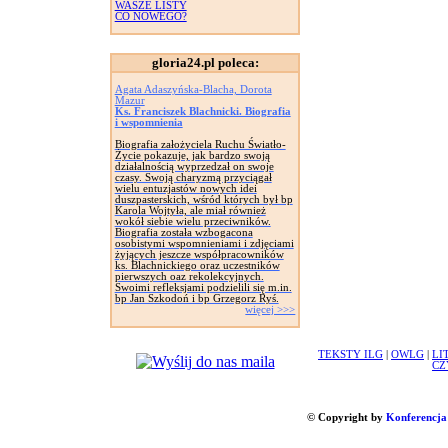
WASZE LISTY
CO NOWEGO?
gloria24.pl poleca:
Agata Adaszyńska-Blacha, Dorota
Mazur
Ks. Franciszek Blachnicki. Biografia
i wspomnienia
Biografia założyciela Ruchu Światło-
Życie pokazuje, jak bardzo swoją
działalnością wyprzedzał on swoje
czasy. Swoją charyzmą przyciągał
wielu entuzjastów nowych idei
duszpasterskich, wśród których był bp
Karola Wojtyła, ale miał również
wokół siebie wielu przeciwników.
Biografia została wzbogacona
osobistymi wspomnieniami i zdjęciami
żyjących jeszcze współpracowników
ks. Blachnickiego oraz uczestników
pierwszych oaz rekolekcyjnych.
Swoimi refleksjami podzielili się m.in.
bp Jan Szkodoń i bp Grzegorz Ryś.
więcej >>>
TEKSTY ILG
|
OWLG
|
LI
CZ
© Copyright by
Konferencja 