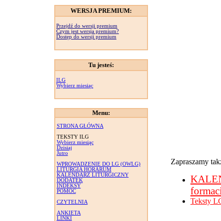
WERSJA PREMIUM:
Przejdź do wersji premium
Czym jest wersja premium?
Dostęp do wersji premium
Tu jesteś:
ILG
Wybierz miesiąc
Menu:
STRONA GŁÓWNA
TEKSTY ILG
Wybierz miesiąc
Dzisiaj
Jutro
Zapraszamy takż
WPROWADZENIE DO LG (OWLG)
LITURGIA HORARUM
KALENDARZ LITURGICZNY
KALE
DODATEK
INDEKSY
formac
POMOC
Teksty L
CZYTELNIA
ANKIETA
LINKI