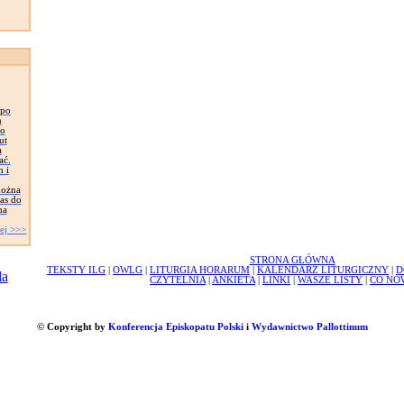
 po
m
to
ut
a
ać.
n i
 można
nas do
na
ej >>>
STRONA GŁÓWNA
TEKSTY ILG
|
OWLG
|
LITURGIA HORARUM
|
KALENDARZ LITURGICZNY
|
D
CZYTELNIA
|
ANKIETA
|
LINKI
|
WASZE LISTY
|
CO NO
© Copyright by
Konferencja Episkopatu Polski
i
Wydawnictwo Pallottinum