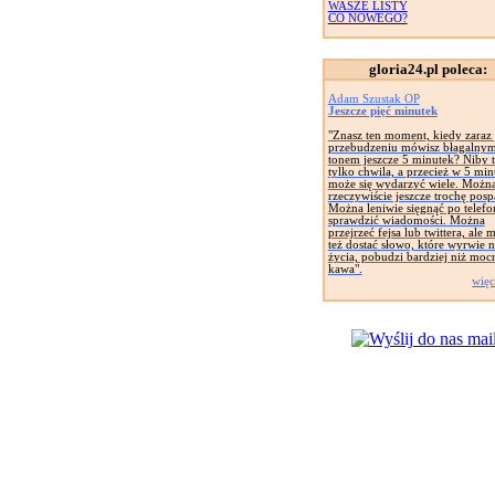
WASZE LISTY
CO NOWEGO?
gloria24.pl poleca:
Adam Szustak OP
Jeszcze pięć minutek
"Znasz ten moment, kiedy zaraz
przebudzeniu mówisz błagalny
tonem jeszcze 5 minutek? Niby 
tylko chwila, a przecież w 5 min
może się wydarzyć wiele. Możn
rzeczywiście jeszcze trochę posp
Można leniwie sięgnąć po telefo
sprawdzić wiadomości. Można
przejrzeć fejsa lub twittera, ale
też dostać słowo, które wyrwie 
życia, pobudzi bardziej niż moc
kawa".
więc