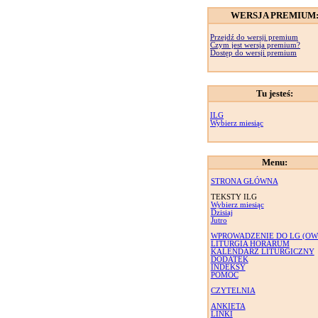
WERSJA PREMIUM
Przejdź do wersji premium
Czym jest wersja premium?
Dostęp do wersji premium
Tu jesteś:
ILG
Wybierz miesiąc
Menu:
STRONA GŁÓWNA
TEKSTY ILG
Wybierz miesiąc
Dzisiaj
Jutro
WPROWADZENIE DO LG (OW
LITURGIA HORARUM
KALENDARZ LITURGICZNY
DODATEK
INDEKSY
POMOC
CZYTELNIA
ANKIETA
LINKI