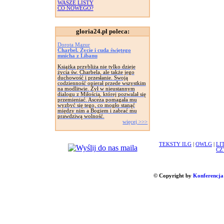
WASZE LISTY
CO NOWEGO?
gloria24.pl poleca:
Dorota Mazur
Charbel. Życie i cuda świętego
mnicha z Libanu
Książka przybliża nie tylko dzieje
życia św. Charbela, ale także jego
duchowość i przesłanie. Swoją
codzienność opierał przede wszystkim
na modlitwie. Żył w nieustannym
dialogu z Miłością, której pozwalał się
przemieniać. Asceza pomagała mu
wyzbyć się tego, co mogło stanąć
między nim a Bogiem i zabrać mu
prawdziwą wolność.
więcej >>>
TEKSTY ILG
|
OWLG
|
LI
CZ
© Copyright by
Konferencja 