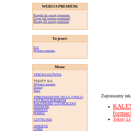
WERSJA PREMIUM:
Przejdź do wersji premium
Czym jest wersja premium?
Dostęp do wersji premium
Tu jesteś:
ILG
Wybierz miesiąc
Menu:
STRONA GŁÓWNA
TEKSTY ILG
Wybierz miesiąc
Dzisiaj
Jutro
Zapraszamy takż
WPROWADZENIE DO LG (OWLG)
LITURGIA HORARUM
KALENDARZ LITURGICZNY
KALE
DODATEK
INDEKSY
formac
POMOC
Teksty L
CZYTELNIA
ANKIETA
LINKI