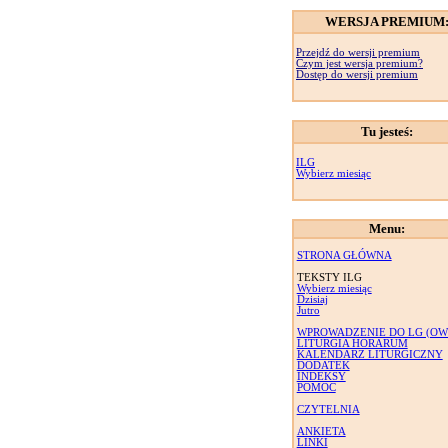
WERSJA PREMIUM
Przejdź do wersji premium
Czym jest wersja premium?
Dostęp do wersji premium
Tu jesteś:
ILG
Wybierz miesiąc
Menu:
STRONA GŁÓWNA
TEKSTY ILG
Wybierz miesiąc
Dzisiaj
Jutro
WPROWADZENIE DO LG (OW
LITURGIA HORARUM
KALENDARZ LITURGICZNY
DODATEK
INDEKSY
POMOC
CZYTELNIA
ANKIETA
LINKI