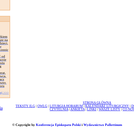
ekiem
sze na
zieci,
 w
konnic
ć od
Swoje
łożu
g
erat,
awca,
acz
ywny.
oru
ej >>>
STRONA GŁÓWNA
TEKSTY ILG
|
OWLG
|
LITURGIA HORARUM
|
KALENDARZ LITURGICZNY
|
D
CZYTELNIA
|
ANKIETA
|
LINKI
|
WASZE LISTY
|
CO NO
© Copyright by
Konferencja Episkopatu Polski
i
Wydawnictwo Pallottinum