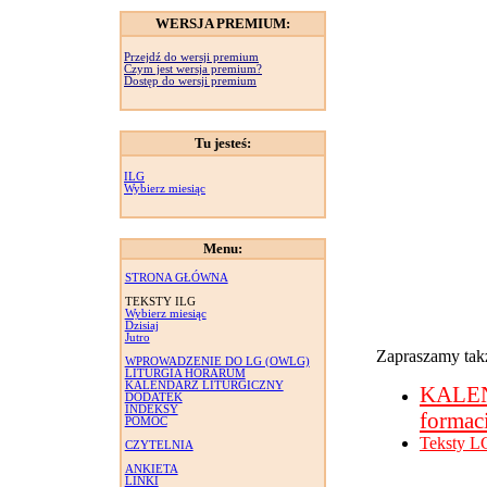
WERSJA PREMIUM:
Przejdź do wersji premium
Czym jest wersja premium?
Dostęp do wersji premium
Tu jesteś:
ILG
Wybierz miesiąc
Menu:
STRONA GŁÓWNA
TEKSTY ILG
Wybierz miesiąc
Dzisiaj
Jutro
Zapraszamy takż
WPROWADZENIE DO LG (OWLG)
LITURGIA HORARUM
KALENDARZ LITURGICZNY
KALE
DODATEK
INDEKSY
formac
POMOC
Teksty L
CZYTELNIA
ANKIETA
LINKI