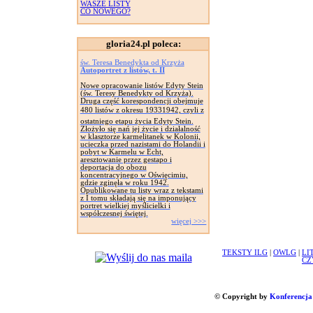
WASZE LISTY
CO NOWEGO?
gloria24.pl poleca:
św. Teresa Benedykta od Krzyża
Autoportret z listów, t. II
Nowe opracowanie listów Edyty Stein
(św. Teresy Benedykty od Krzyża).
Druga część korespondencji obejmuje
480 listów z okresu 19331942, czyli z
ostatniego etapu życia Edyty Stein.
Złożyło się nań jej życie i działalność
w klasztorze karmelitanek w Kolonii,
ucieczka przed nazistami do Holandii i
pobyt w Karmelu w Echt,
aresztowanie przez gestapo i
deportacja do obozu
koncentracyjnego w Oświęcimiu,
gdzie zginęła w roku 1942.
Opublikowane tu listy wraz z tekstami
z I tomu składają się na imponujący
portret wielkiej myślicielki i
współczesnej świętej.
więcej >>>
TEKSTY ILG
|
OWLG
|
LI
CZ
© Copyright by
Konferencja 