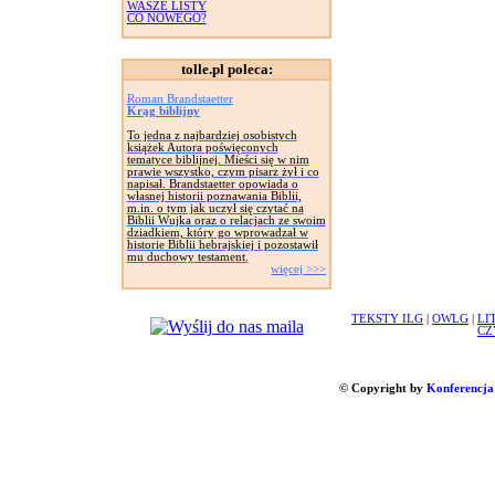
WASZE LISTY
CO NOWEGO?
tolle.pl poleca:
Roman Brandstaetter
Krąg biblijny
To jedna z najbardziej osobistych
książek Autora poświęconych
tematyce biblijnej. Mieści się w nim
prawie wszystko, czym pisarz żył i co
napisał. Brandstaetter opowiada o
własnej historii poznawania Biblii,
m.in. o tym jak uczył się czytać na
Biblii Wujka oraz o relacjach ze swoim
dziadkiem, który go wprowadzał w
historie Biblii hebrajskiej i pozostawił
mu duchowy testament.
więcej >>>
TEKSTY ILG
|
OWLG
|
LI
CZ
© Copyright by
Konferencja 