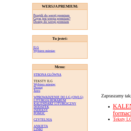
WERSJA PREMIUM:
Przejdź do wersji premium
Czym jest wersja premium?
Dostęp do wersji premium
Tu jesteś:
ILG
Wybierz miesiąc
Menu:
STRONA GŁÓWNA
TEKSTY ILG
Wybierz miesiąc
Dzisiaj
Jutro
Zapraszamy takż
WPROWADZENIE DO LG (OWLG)
LITURGIA HORARUM
KALENDARZ LITURGICZNY
KALE
DODATEK
INDEKSY
formac
POMOC
Teksty L
CZYTELNIA
ANKIETA
LINKI