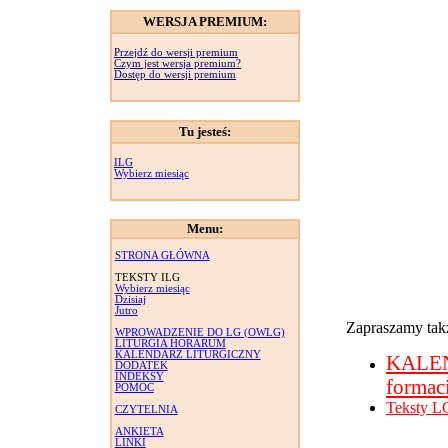
WERSJA PREMIUM:
Przejdź do wersji premium
Czym jest wersja premium?
Dostęp do wersji premium
Tu jesteś:
ILG
Wybierz miesiąc
Menu:
STRONA GŁÓWNA
TEKSTY ILG
Wybierz miesiąc
Dzisiaj
Jutro
Zapraszamy takż
WPROWADZENIE DO LG (OWLG)
LITURGIA HORARUM
KALENDARZ LITURGICZNY
KALE
DODATEK
INDEKSY
formac
POMOC
Teksty L
CZYTELNIA
ANKIETA
LINKI