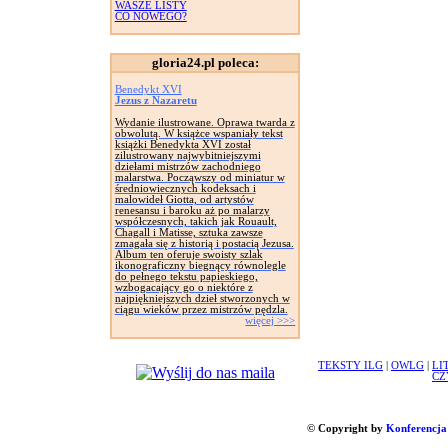
WASZE LISTY
CO NOWEGO?
gloria24.pl poleca:
Benedykt XVI
Jezus z Nazaretu
Wydanie ilustrowane. Oprawa twarda z
obwolutą. W książce wspaniały tekst
książki Benedykta XVI został
zilustrowany najwybitniejszymi
dziełami mistrzów zachodniego
malarstwa. Począwszy od miniatur w
średniowiecznych kodeksach i
malowideł Giotta, od artystów
renesansu i baroku aż po malarzy
współczesnych, takich jak Rouault,
Chagall i Matisse, sztuka zawsze
zmagała się z historią i postacią Jezusa.
Album ten oferuje swoisty szlak
ikonograficzny biegnący równolegle
do pełnego tekstu papieskiego,
wzbogacający go o niektóre z
najpiękniejszych dzieł stworzonych w
ciągu wieków przez mistrzów pędzla.
więcej >>>
TEKSTY ILG
|
OWLG
|
LI
CZ
© Copyright by
Konferencja 