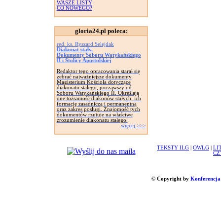
WASZE LISTY
CO NOWEGO?
gloria24.pl poleca:
red. ks. Ryszard Selejdak
Diakonat stały.
Dokumenty Soboru Watykańskiego
II i Stolicy Apostolskiej
Redaktor tego opracowania starał się
zebrać najważniejsze dokumenty
Magisterium Kościoła dotyczące
diakonatu stałego, począwszy od
Soboru Watykańskiego II. Określają
one tożsamość diakonów stałych, ich
formację zasadniczą i permanentną
oraz zakres posługi. Znajomość tych
dokumentów rzutuje na właściwe
zrozumienie diakonatu stałego.
więcej >>>
TEKSTY ILG
|
OWLG
|
LI
CZ
© Copyright by
Konferencja 