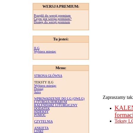
WERSJA PREMIUM:
Przejdź do wersji premium
Czym jest wersja premium?
Dostęp do wersji premium
Tu jesteś:
ILG
Wybierz miesiąc
Menu:
STRONA GŁÓWNA
TEKSTY ILG
Wybierz miesiąc
Dzisiaj
Jutro
Zapraszamy takż
WPROWADZENIE DO LG (OWLG)
LITURGIA HORARUM
KALENDARZ LITURGICZNY
KALE
DODATEK
INDEKSY
formac
POMOC
Teksty L
CZYTELNIA
ANKIETA
LINKI