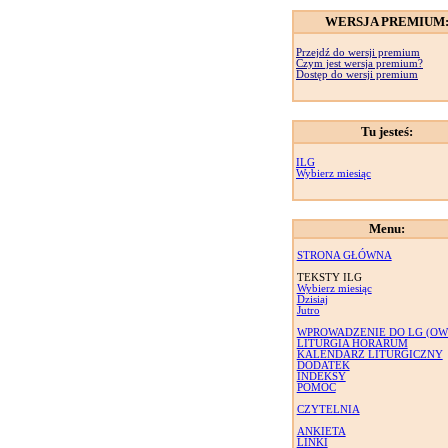
WERSJA PREMIUM
Przejdź do wersji premium
Czym jest wersja premium?
Dostęp do wersji premium
Tu jesteś:
ILG
Wybierz miesiąc
Menu:
STRONA GŁÓWNA
TEKSTY ILG
Wybierz miesiąc
Dzisiaj
Jutro
WPROWADZENIE DO LG (OW
LITURGIA HORARUM
KALENDARZ LITURGICZNY
DODATEK
INDEKSY
POMOC
CZYTELNIA
ANKIETA
LINKI