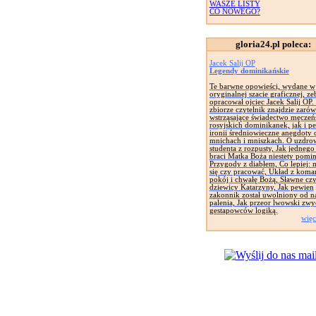
WASZE LISTY
CO NOWEGO?
gloria24.pl poleca:
Jacek Salij OP
Legendy dominikańskie
Te barwne opowieści, wydane w
oryginalnej szacie graficznej, zeb
opracował ojciec Jacek Salij OP
zbiorze czytelnik znajdzie zaró
wstrząsające świadectwo męczeń
rosyjskich dominikanek, jak i pe
ironii średniowieczne anegdoty 
mnichach i mniszkach. O uzdro
studenta z rozpusty, Jak jednego
braci Matka Boża niestety pomin
Przygody z diabłem, Co lepiej: 
się czy pracować, Układ z koma
pokój i chwałę Bożą, Sławne cz
dziewicy Katarzyny, Jak pewien
zakonnik został uwolniony od n
palenia, Jak przeor lwowski zwy
gestapowców logiką.
więc