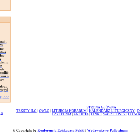
rał i
. W
wno
stwa
łne
o
wieniu
 z
ęła,
modlić
rami o
yny
ałogu
ciężył
ej >>>
STRONA GŁÓWNA
TEKSTY ILG
|
OWLG
|
LITURGIA HORARUM
|
KALENDARZ LITURGICZNY
|
D
CZYTELNIA
|
ANKIETA
|
LINKI
|
WASZE LISTY
|
CO NO
© Copyright by
Konferencja Episkopatu Polski
i
Wydawnictwo Pallottinum