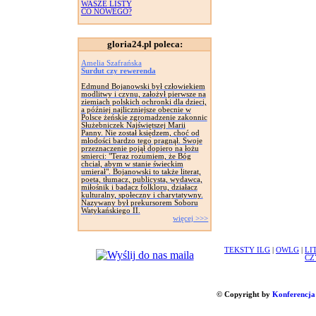
WASZE LISTY
CO NOWEGO?
gloria24.pl poleca:
Amelia Szafrańska
Surdut czy rewerenda
Edmund Bojanowski był człowiekiem
modlitwy i czynu, założył pierwsze na
ziemiach polskich ochronki dla dzieci,
a później najliczniejsze obecnie w
Polsce żeńskie zgromadzenie zakonnic
Służebniczek Najświętszej Marii
Panny. Nie został księdzem, choć od
młodości bardzo tego pragnął. Swoje
przeznaczenie pojął dopiero na łożu
smierci: "Teraz rozumiem, że Bóg
chciał, abym w stanie świeckim
umierał". Bojanowski to także literat,
poeta, tłumacz, publicysta, wydawca,
miłośnik i badacz folkloru, działacz
kulturalny, społeczny i charytatywny.
Nazywany był prekursorem Soboru
Watykańskiego II.
więcej >>>
TEKSTY ILG
|
OWLG
|
LI
CZ
© Copyright by
Konferencja 