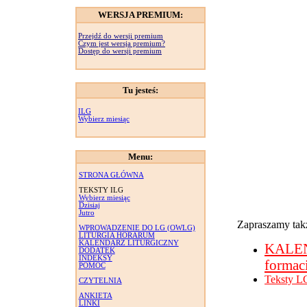
WERSJA PREMIUM:
Przejdź do wersji premium
Czym jest wersja premium?
Dostęp do wersji premium
Tu jesteś:
ILG
Wybierz miesiąc
Menu:
STRONA GŁÓWNA
TEKSTY ILG
Wybierz miesiąc
Dzisiaj
Jutro
Zapraszamy takż
WPROWADZENIE DO LG (OWLG)
LITURGIA HORARUM
KALENDARZ LITURGICZNY
KALE
DODATEK
INDEKSY
formac
POMOC
Teksty L
CZYTELNIA
ANKIETA
LINKI