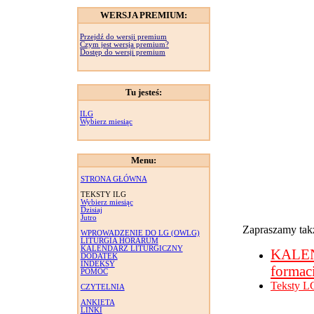
WERSJA PREMIUM:
Przejdź do wersji premium
Czym jest wersja premium?
Dostęp do wersji premium
Tu jesteś:
ILG
Wybierz miesiąc
Menu:
STRONA GŁÓWNA
TEKSTY ILG
Wybierz miesiąc
Dzisiaj
Jutro
Zapraszamy takż
WPROWADZENIE DO LG (OWLG)
LITURGIA HORARUM
KALENDARZ LITURGICZNY
KALE
DODATEK
INDEKSY
formac
POMOC
Teksty L
CZYTELNIA
ANKIETA
LINKI