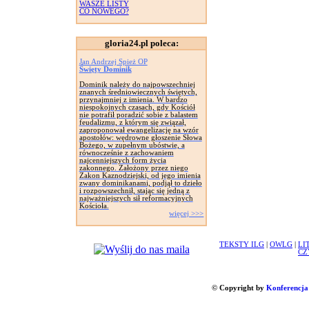
WASZE LISTY
CO NOWEGO?
gloria24.pl poleca:
Jan Andrzej Spież OP
Święty Dominik
Dominik należy do najpowszechniej
znanych średniowiecznych świętych,
przynajmniej z imienia. W bardzo
niespokojnych czasach, gdy Kościół
nie potrafił poradzić sobie z balastem
feudalizmu, z którym się związał,
zaproponował ewangelizację na wzór
apostołów: wędrowne głoszenie Słowa
Bożego, w zupełnym ubóstwie, a
równocześnie z zachowaniem
najcenniejszych form życia
zakonnego. Założony przez niego
Zakon Kaznodziejski, od jego imienia
zwany dominikanami, podjął to dzieło
i rozpowszechnił, stając się jedną z
najważniejszych sił reformacyjnych
Kościoła.
więcej >>>
TEKSTY ILG
|
OWLG
|
LI
CZ
© Copyright by
Konferencja 