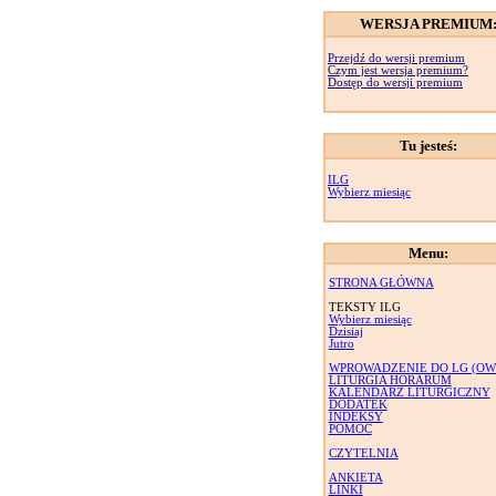
WERSJA PREMIUM
Przejdź do wersji premium
Czym jest wersja premium?
Dostęp do wersji premium
Tu jesteś:
ILG
Wybierz miesiąc
Menu:
STRONA GŁÓWNA
TEKSTY ILG
Wybierz miesiąc
Dzisiaj
Jutro
WPROWADZENIE DO LG (OW
LITURGIA HORARUM
KALENDARZ LITURGICZNY
DODATEK
INDEKSY
POMOC
CZYTELNIA
ANKIETA
LINKI