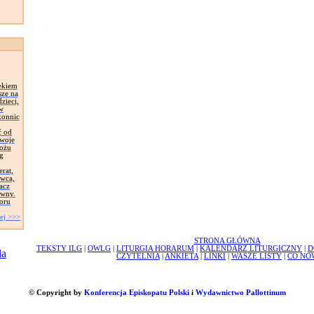
ekiem
sze na
zieci,
 w
konnic
ć od
Swoje
łożu
g
erat,
awca,
acz
ywny.
oru
ej >>>
STRONA GŁÓWNA
TEKSTY ILG
|
OWLG
|
LITURGIA HORARUM
|
KALENDARZ LITURGICZNY
|
D
CZYTELNIA
|
ANKIETA
|
LINKI
|
WASZE LISTY
|
CO NO
© Copyright by
Konferencja Episkopatu Polski
i
Wydawnictwo Pallottinum