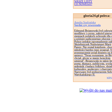
WASZE LISTY
CO NOWEGO?
gloria24.pl poleca:
Amelia Szafrańska
Surdut czy rewerenda
Edmund Bojanowski był człowi
modlitwy i czynu, założył pierw
ziemiach polskich ochronki dla d
a później najliczniejsze obecnie
Polsce żeńskie zgromadzenie za
Służebniczek Najświętszej Marii
Panny. Nie został księdzem, cho
młodości bardzo tego pragnął. 
przeznaczenie pojął dopiero na 
smierci: "Teraz rozumiem, że Bó
chciał, abym w stanie świeckim
umierał". Bojanowski to także lit
poeta, tłumacz, publicysta, wyd
miłośnik i badacz folkloru, dział
kulturalny, społeczny i charytat
Nazywany był prekursorem Sob
Watykańskiego II.
więc